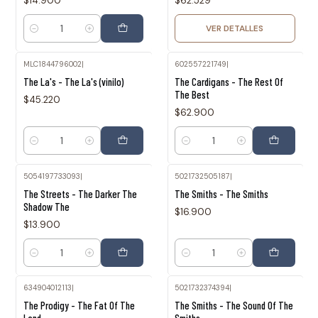
$14.900
$62.529
VER DETALLES
Cantidad
MLC1844796002
|
602557221749
|
The La's - The La's (vinilo)
The Cardigans - The Rest Of
The Best
$45.220
$62.900
Cantidad
Cantidad
5054197733093
|
5021732505187
|
The Streets - The Darker The
The Smiths - The Smiths
Shadow The
$16.900
$13.900
Cantidad
Cantidad
634904012113
|
5021732374394
|
The Prodigy - The Fat Of The
The Smiths - The Sound Of The