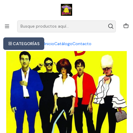
Este es el texto del slide
Leer más
Inicio
B-52 S The - The B-52 S
CATEGORÍAS
Inicio
Catálogo
Contacto