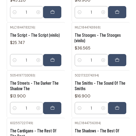
$45.220
$16.900
Cantidad
Cantidad
MLC1844783216
|
MLC1844743868
|
The Script - The Script (vinilo)
The Stooges - The Stooges
(vinilo)
$25.747
$36.565
Cantidad
Cantidad
5054197733093
|
5021732374394
|
The Streets - The Darker The
The Smiths - The Sound Of The
Shadow The
Smiths
$13.900
$16.900
Cantidad
Cantidad
602557221749
|
MLC1844756384
|
The Cardigans - The Rest Of
The Shadows - The Best Of