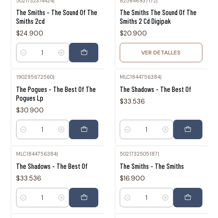
5021732374424
|
825646937172
|
Agotado
The Smiths - The Sound Of The
The Smiths The Sound Of The
Smiths 2cd
Smiths 2 Cd Digipak
$24.900
$20.900
VER DETALLES
Cantidad
190295672560
|
MLC1844756384
|
The Pogues - The Best Of The
The Shadows - The Best Of
Pogues Lp
$33.536
$30.900
Cantidad
Cantidad
MLC1844756384
|
5021732505187
|
The Shadows - The Best Of
The Smiths - The Smiths
$33.536
$16.900
Cantidad
Cantidad