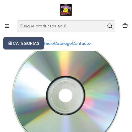
Este es el texto del slide
Leer más
Inicio
The Smiths - The Sound Of The Smiths
CATEGORÍAS
Inicio
Catálogo
Contacto