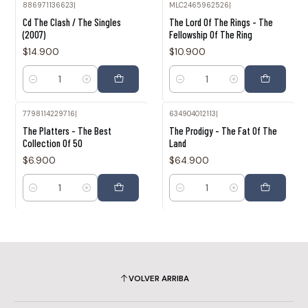
886971136623
|
MLC2465962526
|
Cd The Clash / The Singles
The Lord Of The Rings - The
(2007)
Fellowship Of The Ring
$14.900
$10.900
Cantidad
Cantidad
7798114229716
|
634904012113
|
The Platters - The Best
The Prodigy - The Fat Of The
Collection Of 50
Land
$6.900
$64.900
Cantidad
Cantidad
VOLVER ARRIBA