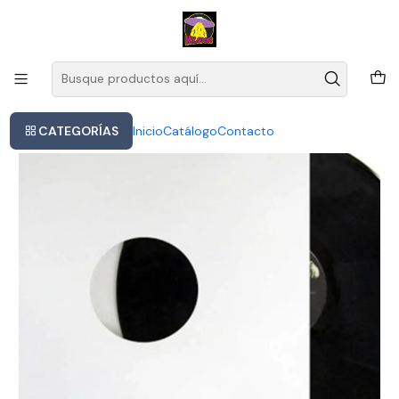
Este es el texto del slide
Leer más
Inicio
The Shadows - The Best Of
CATEGORÍAS
Inicio
Catálogo
Contacto