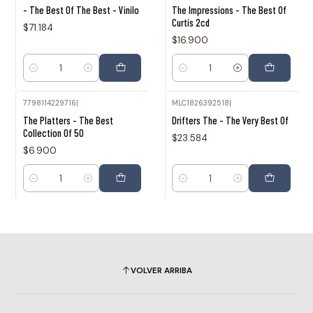
- The Best Of The Best - Vinilo
The Impressions - The Best Of
Curtis 2cd
$71.184
$16.900
Cantidad
Cantidad
7798114229716
|
MLC1826392518
|
The Platters - The Best
Drifters The - The Very Best Of
Collection Of 50
$23.584
$6.900
Cantidad
Cantidad
VOLVER ARRIBA