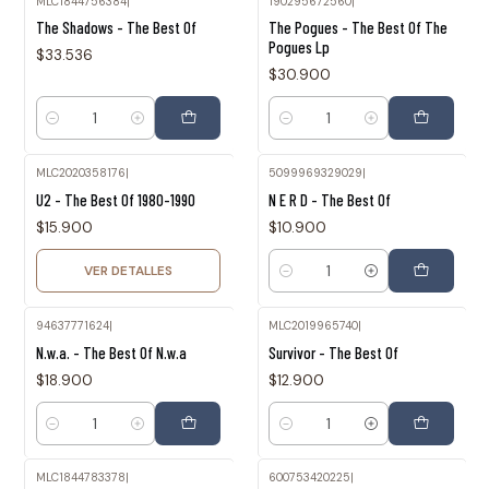
MLC1844756384
|
190295672560
|
The Shadows - The Best Of
The Pogues - The Best Of The
Pogues Lp
$33.536
$30.900
Cantidad
Cantidad
MLC2020358176
|
5099969329029
|
Agotado
U2 - The Best Of 1980-1990
N E R D - The Best Of
$15.900
$10.900
VER DETALLES
Cantidad
94637771624
|
MLC2019965740
|
N.w.a. - The Best Of N.w.a
Survivor - The Best Of
$18.900
$12.900
Cantidad
Cantidad
MLC1844783378
|
600753420225
|