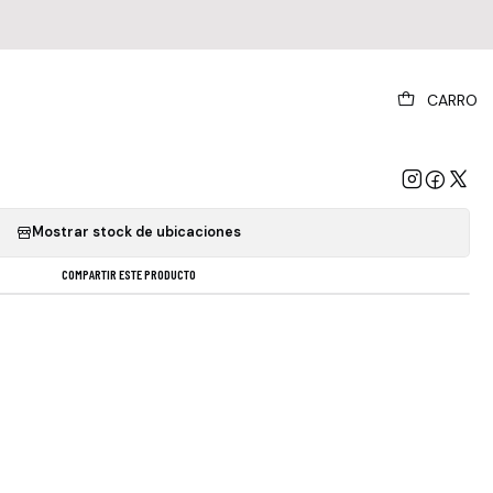
|
CARRO
The Smiths - The Smiths
GREGAR AL CARRO
COMPRAR AHORA
Mostrar stock de ubicaciones
COMPARTIR ESTE PRODUCTO