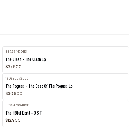
887254470113
|
The Clash - The Clash Lp
$37.900
190295672560
|
The Pogues - The Best Of The Pogues Lp
$30.900
602547694898
|
The H8ful Eight - O S T
$12.900