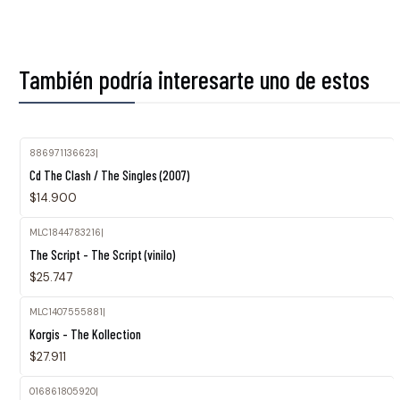
También podría interesarte uno de estos
886971136623
|
Cd The Clash / The Singles (2007)
$14.900
MLC1844783216
|
The Script - The Script (vinilo)
$25.747
MLC1407555881
|
Korgis - The Kollection
$27.911
016861805920
|