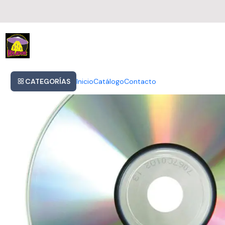
Inicio
The Smiths - The Smiths
CATEGORÍAS
Inicio
Catálogo
Contacto