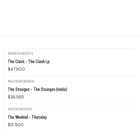
889853482917
|
The Clash - The Clash Lp
$47.900
MLC1844743868
|
The Stooges - The Stooges (vinilo)
$36.565
602547481993
|
The Weeknd - Thursday
$12.900