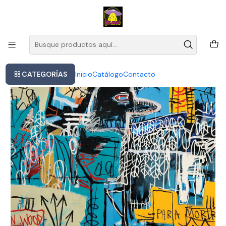
Este es el texto del slide
Leer más
Inicio
The Strokes - The New Abnormal
CATEGORÍAS
Inicio
Catálogo
Contacto