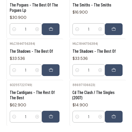
The Pogues - The Best Of The
The Smiths - The Smiths
Pogues Lp
$16.900
$30.900
Cantidad
Cantidad
MLC1844756384
|
MLC1844756384
|
The Shadows - The Best Of
The Shadows - The Best Of
$33.536
$33.536
Cantidad
Cantidad
602557221749
|
886971136623
|
The Cardigans - The Rest Of
Cd The Clash / The Singles
The Best
(2007)
$62.900
$14.900
Cantidad
Cantidad