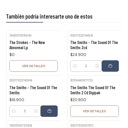
También podría interesarte uno de estos
194397058819
|
5021732374424
|
Agotado
The Strokes - The New
The Smiths - The Sound Of The
Abnormal Lp
Smiths 2cd
$0
$24.900
VER DETALLES
Cantidad
5021732374394
|
825646937172
|
Agotado
The Smiths - The Sound Of The
The Smiths The Sound Of The
Smiths
Smiths 2 Cd Digipak
$16.900
$20.900
VER DETALLES
Cantidad
190295672560
|
5021732505187
|