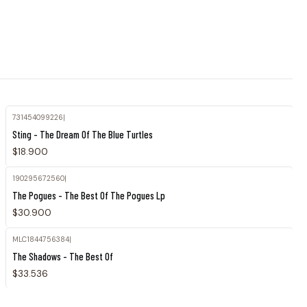
731454099226
|
Sting - The Dream Of The Blue Turtles
$18.900
190295672560
|
The Pogues - The Best Of The Pogues Lp
$30.900
MLC1844756384
|
The Shadows - The Best Of
$33.536