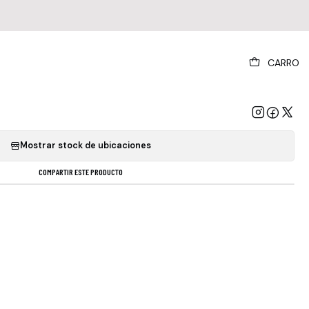
|
CARRO
oween - The Time Of The Oath
GREGAR AL CARRO
COMPRAR AHORA
Mostrar stock de ubicaciones
COMPARTIR ESTE PRODUCTO