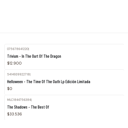
075678641220
|
Trivium - In The Ourt Of The Dragon
$12.900
5414939922718
|
Agotado
Helloween - The Time Of The Oath Lp Edición Limitada
$0
MLC1844756384
|
The Shadows - The Best Of
$33.536