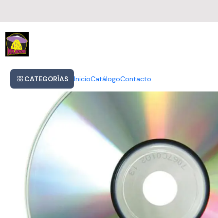
Inicio
Helloween - The Time Of The Oath
CATEGORÍAS
Inicio
Catálogo
Contacto