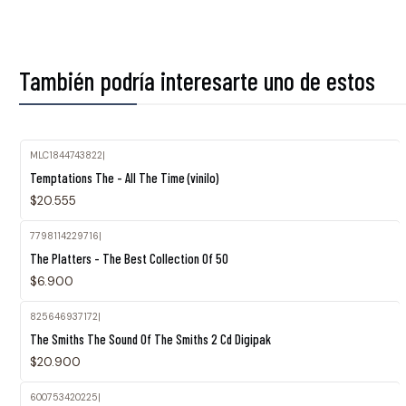
También podría interesarte uno de estos
MLC1844743822
|
Agotado
Temptations The - All The Time (vinilo)
$20.555
7798114229716
|
The Platters - The Best Collection Of 50
$6.900
825646937172
|
Agotado
The Smiths The Sound Of The Smiths 2 Cd Digipak
$20.900
600753420225
|