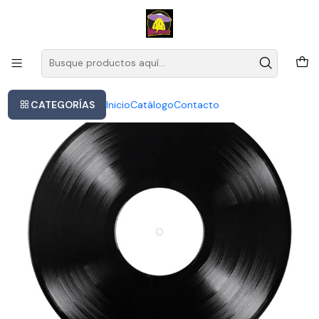
Este es el texto del slide
Leer más
Inicio
Max Richter Baltic Sea Philharmonic Kristjan Järvi - Exiles
CATEGORÍAS
Inicio
Catálogo
Contacto