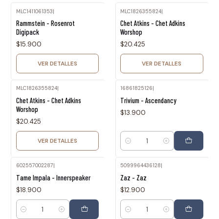
MLC1411061353
|
MLC1826355824
|
Agotado
Agotado
Rammstein - Rosenrot
Chet Atkins - Chet Adkins
Digipack
Worshop
$15.900
$20.425
VER DETALLES
VER DETALLES
MLC1826355824
|
16861825126
|
Agotado
Chet Atkins - Chet Adkins
Trivium - Ascendancy
Worshop
$13.900
$20.425
VER DETALLES
Cantidad
602557002287
|
5099964436128
|
Tame Impala - Innerspeaker
Zaz - Zaz
$18.900
$12.900
Cantidad
Cantidad