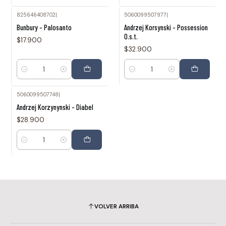
825646408702
|
5060099507977
|
Bunbury - Palosanto
Andrzej Korsynski - Possession
O.s.t.
$17.900
$32.900
Cantidad
Cantidad
5060099507748
|
Andrzej Korzynynski - Diabel
$28.900
Cantidad
VOLVER ARRIBA