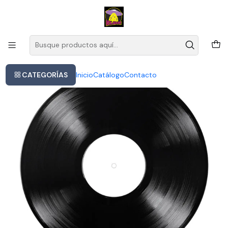
Este es el texto del slide
Leer más
Inicio
Salif Keïta - Anthology
CATEGORÍAS
Inicio
Catálogo
Contacto