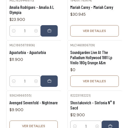
MLC1826448870
|
194397763614
|
Agotado
Amalia Rodrigues - Amalia A L
Mariah Carey - Mariah Carey
Olympia
$30.945
$23.900
VER DETALLES
Cantidad
MLC1865878906
|
MLC1460836709
|
Agotado
Aguaturbia - Aguaturbia
Soundgarden Live At The
Palladium Hollywood 1991 Lp
$11.900
Vinilo 180g Grunge A&m
$0
VER DETALLES
Cantidad
93624966555
|
822231182221
|
Agotado
Avenged Sevenfold - Nightmare
Shostakovich - Sinfonia N° 8
Sacd
$9.900
$12.900
VER DETALLES