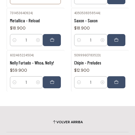
Cantidad
731453640924
|
4050538358544
|
Metallica - Reload
Saxon - Saxon
$18.900
$18.900
Cantidad
Cantidad
602465224504
|
5099960783523
|
Nelly Furtado - Whoa, Nelly!
Chipin - Preludes
$59.900
$12.900
Cantidad
Cantidad
VOLVER ARRIBA