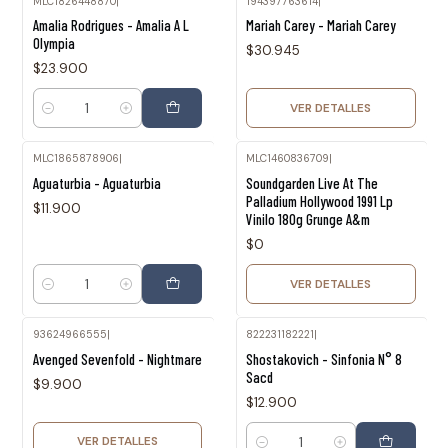
MLC1826448870
|
194397763614
|
Agotado
Amalia Rodrigues - Amalia A L
Mariah Carey - Mariah Carey
Olympia
$30.945
$23.900
VER DETALLES
Cantidad
MLC1865878906
|
MLC1460836709
|
Agotado
Aguaturbia - Aguaturbia
Soundgarden Live At The
Palladium Hollywood 1991 Lp
$11.900
Vinilo 180g Grunge A&m
$0
VER DETALLES
Cantidad
93624966555
|
822231182221
|
Agotado
Avenged Sevenfold - Nightmare
Shostakovich - Sinfonia N° 8
Sacd
$9.900
$12.900
VER DETALLES