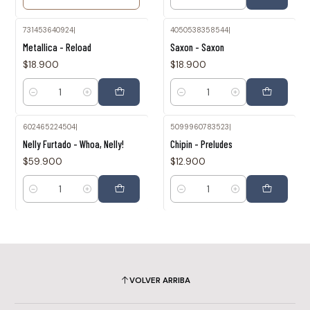
Cantidad
731453640924
|
4050538358544
|
Metallica - Reload
Saxon - Saxon
$18.900
$18.900
Cantidad
Cantidad
602465224504
|
5099960783523
|
Nelly Furtado - Whoa, Nelly!
Chipin - Preludes
$59.900
$12.900
Cantidad
Cantidad
VOLVER ARRIBA