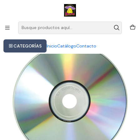
Este es el texto del slide
Leer más
Inicio
Tame Impala - Innerspeaker
CATEGORÍAS
Inicio
Catálogo
Contacto