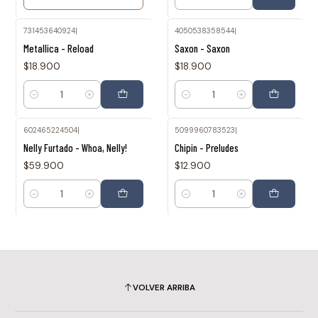
Cantidad
731453640924
|
4050538358544
|
Metallica - Reload
Saxon - Saxon
$18.900
$18.900
Cantidad
Cantidad
602465224504
|
5099960783523
|
Nelly Furtado - Whoa, Nelly!
Chipin - Preludes
$59.900
$12.900
Cantidad
Cantidad
VOLVER ARRIBA