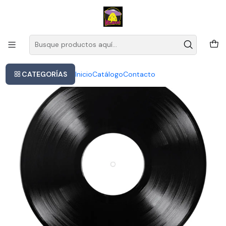
Este es el texto del slide
Leer más
Inicio
U2 - Zooropa
CATEGORÍAS
Inicio
Catálogo
Contacto