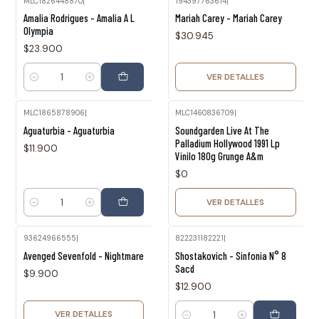
MLC1826448870
|
194397763614
|
Agotado
Amalia Rodrigues - Amalia A L
Mariah Carey - Mariah Carey
Olympia
$30.945
$23.900
VER DETALLES
Cantidad
MLC1865878906
|
MLC1460836709
|
Agotado
Aguaturbia - Aguaturbia
Soundgarden Live At The
Palladium Hollywood 1991 Lp
$11.900
Vinilo 180g Grunge A&m
$0
VER DETALLES
Cantidad
93624966555
|
822231182221
|
Agotado
Avenged Sevenfold - Nightmare
Shostakovich - Sinfonia N° 8
Sacd
$9.900
$12.900
VER DETALLES