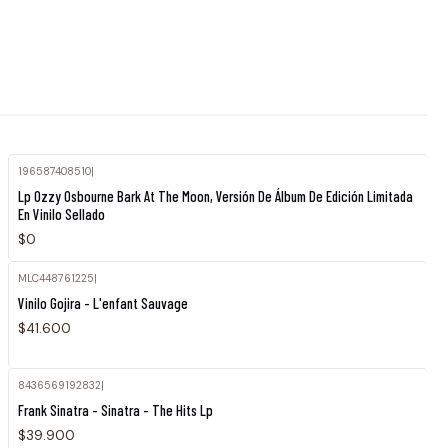
196587408510
|
Agotado
Lp Ozzy Osbourne Bark At The Moon, Versión De Álbum De Edición Limitada
En Vinilo Sellado
$0
MLC448761225
|
Agotado
Vinilo Gojira - L'enfant Sauvage
$41.600
8436569192832
|
Frank Sinatra - Sinatra - The Hits Lp
$39.900