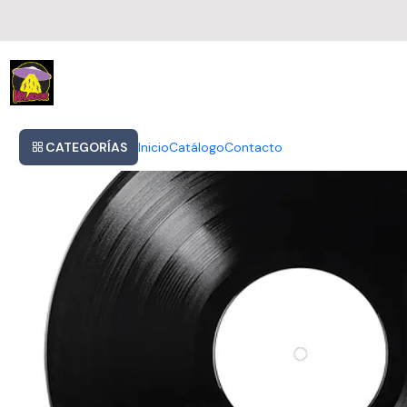
Inicio
Bruce Dickinson - Versión De Álbum De Doble Edición Limitada D
CATEGORÍAS
Inicio
Catálogo
Contacto