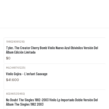
198029095210
|
Agotado
Tyler, The Creator Cherry Bomb Vinilo Nuevo Azul Obivinilos Versión Del
Álbum Edición Limitada
$0
MLC448761225
|
Agotado
Vinilo Gojira - L'enfant Sauvage
$41.600
602465213492
|
No Doubt The Singles 1992-2003 Vinilo Lp Importado Doble Versión Del
Álbum The Singles 1992 2003