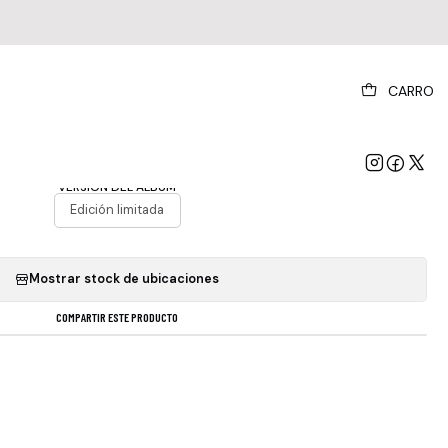
|
CARRO
Versión De Álbum De Doble Edición Limitada
e The Mandrake Project Lp
VERSIÓN DEL ÁLBUM
Edición limitada
Mostrar stock de ubicaciones
COMPARTIR ESTE PRODUCTO