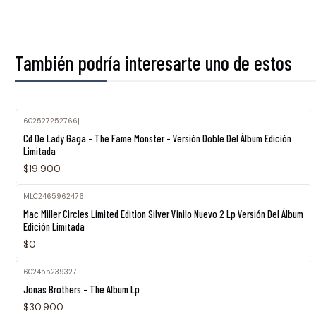
También podría interesarte uno de estos
602527252766
|
Cd De Lady Gaga - The Fame Monster - Versión Doble Del Álbum Edición
Limitada
$19.900
MLC2465962476
|
Agotado
Mac Miller Circles Limited Edition Silver Vinilo Nuevo 2 Lp Versión Del Álbum
Edición Limitada
$0
602455239327
|
Agotado
Jonas Brothers - The Album Lp
$30.900