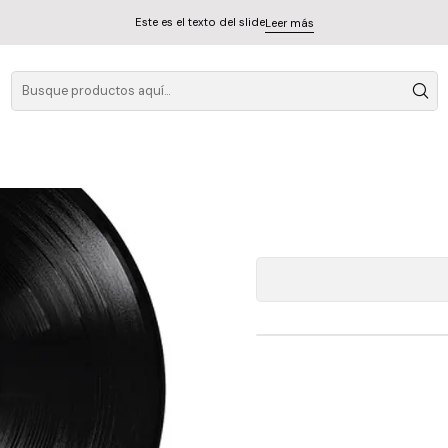
e The Mandrake Project Lp
Este es el texto del slide
Leer más
Bruce Dickinson - 
D