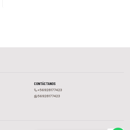
CONTÁCTANOS
+56928177423
56928177423