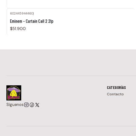
602445944460
|
Eminem - Curtain Call 2 2lp
$51.900
CATEGORÍAS
Contacto
Síguenos