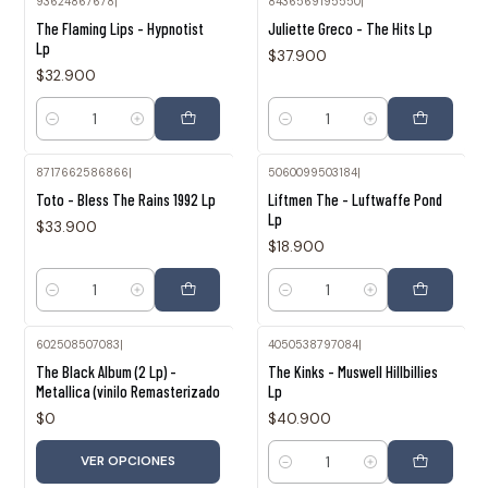
93624867678
|
8436569195550
|
The Flaming Lips - Hypnotist
Juliette Greco - The Hits Lp
Lp
$37.900
$32.900
Cantidad
Cantidad
8717662586866
|
5060099503184
|
Toto - Bless The Rains 1992 Lp
Liftmen The - Luftwaffe Pond
Lp
$33.900
$18.900
Cantidad
Cantidad
602508507083
|
4050538797084
|
The Black Album (2 Lp) -
The Kinks - Muswell Hillbillies
Metallica (vinilo Remasterizado
Lp
$0
$40.900
VER OPCIONES
Cantidad