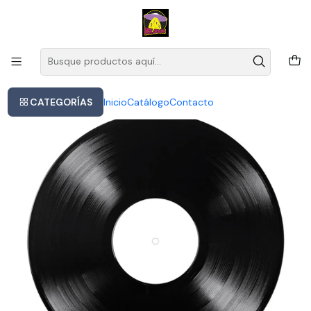
Este es el texto del slide
Leer más
Inicio
No Doubt The Singles 1992-2003 Vinilo Lp Importado Doble Versión
Del Álbum The Singles 1992 2003
CATEGORÍAS
Inicio
Catálogo
Contacto