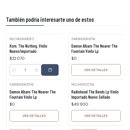
También podría interesarte uno de estos
MLC1402600097
|
5400863061074
|
Agotado
Korn. The Nothing. Vinilo
Damon Albarn The Nearer The
Nuevo/importado
Fountain Vinilo Lp
$32.070
$0
VER DETALLES
Cantidad
5400863061074
|
MLC441852720
|
Agotado
Agotado
Damon Albarn The Nearer The
Radiohead The Bends Lp Vinilo
Fountain Vinilo Lp
Importado Nuevo Sellado
$0
$49.900
VER DETALLES
VER DETALLES