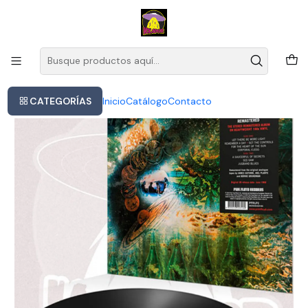
Este es el texto del slide
Leer más
Inicio
Vinilo Pink Floyd A Saucerful Of Secrets Rock 2016 7 Canciones
CATEGORÍAS
Inicio
Catálogo
Contacto