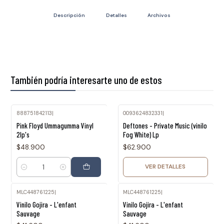
Descripción
Detalles
Archivos
También podría interesarte uno de estos
888751842113
|
0093624832331
|
Agotado
Pink Floyd Ummagumma Vinyl
Deftones - Private Music (vinilo
2lp's
Fog White) Lp
$48.900
$62.900
VER DETALLES
Cantidad
MLC448761225
|
MLC448761225
|
Agotado
Agotado
Vinilo Gojira - L'enfant
Vinilo Gojira - L'enfant
Sauvage
Sauvage