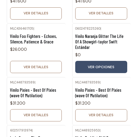
$41.600
$41.600
VER DETALLES
VER DETALLES
MLC436461705
|
0602478225260
|
Agotado
Vinilo Foo Fighters - Echoes,
Vinilo Naranja Glitter The Life
Silence, Patience & Grace
Of A Showgirl-taylor Swift
Estándar
$26.000
$0
VER DETALLES
VER OPCIONES
MLC448793589
|
MLC448793589
|
Agotado
Agotado
Vinilo Pixies - Best Of Pixies
Vinilo Pixies - Best Of Pixies
(wave Of Mutilation)
(wave Of Mutilation)
$31.200
$31.200
VER DETALLES
VER DETALLES
602517913974
|
MLC448925953
|
Agotado