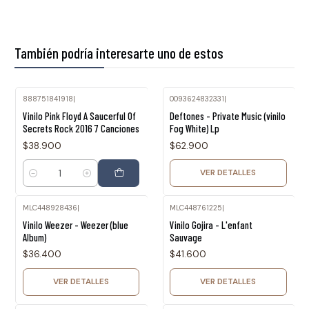
También podría interesarte uno de estos
888751841918
|
0093624832331
|
Agotado
Vinilo Pink Floyd A Saucerful Of
Deftones - Private Music (vinilo
Secrets Rock 2016 7 Canciones
Fog White) Lp
$38.900
$62.900
VER DETALLES
Cantidad
MLC448928436
|
MLC448761225
|
Agotado
Agotado
Vinilo Weezer - Weezer (blue
Vinilo Gojira - L'enfant
Album)
Sauvage
$36.400
$41.600
VER DETALLES
VER DETALLES