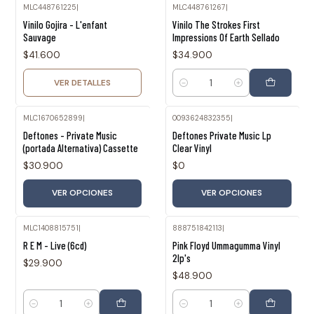
MLC448761225
|
MLC448761267
|
Agotado
Vinilo Gojira - L'enfant
Vinilo The Strokes First
Sauvage
Impressions Of Earth Sellado
$41.600
$34.900
VER DETALLES
Cantidad
MLC1670652899
|
0093624832355
|
Deftones - Private Music
Deftones Private Music Lp
(portada Alternativa) Cassette
Clear Vinyl
$30.900
$0
VER OPCIONES
VER OPCIONES
MLC1408815751
|
888751842113
|
R E M - Live (6cd)
Pink Floyd Ummagumma Vinyl
2lp's
$29.900
$48.900
Cantidad
Cantidad