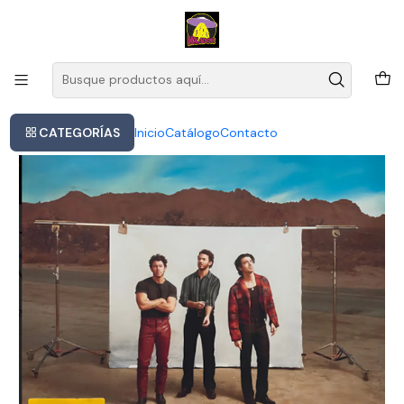
Este es el texto del slide
Leer más
Inicio
Jonas Brothers - The Album Lp
CATEGORÍAS
Inicio
Catálogo
Contacto