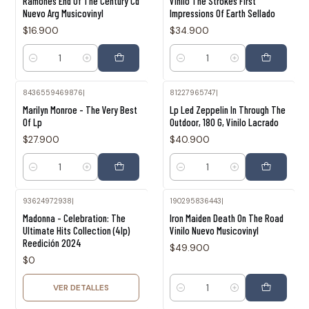
Ramones End Of The Century Cd
Vinilo The Strokes First
Nuevo Arg Musicovinyl
Impressions Of Earth Sellado
$16.900
$34.900
Cantidad
Cantidad
8436559469876
|
81227965747
|
Marilyn Monroe - The Very Best
Lp Led Zeppelin In Through The
Of Lp
Outdoor, 180 G, Vinilo Lacrado
$27.900
$40.900
Cantidad
Cantidad
93624972938
|
190295836443
|
Agotado
Madonna - Celebration: The
Iron Maiden Death On The Road
Ultimate Hits Collection (4lp)
Vinilo Nuevo Musicovinyl
Reedición 2024
$49.900
$0
VER DETALLES
Cantidad