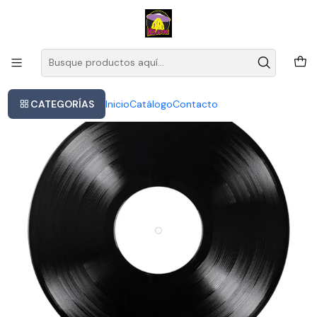
Este es el texto del slide
Leer más
Inicio
Modern Talking - The First Album (40t Lp
CATEGORÍAS
Inicio
Catálogo
Contacto