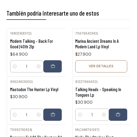
También podría interesarte uno de estos
198029001112
|
75678642982
|
Agotado
Modern Talking - Back For
Marina Ancient Dreams In A
Good (40th 2lp
Modern Land Lp Vinyl
$64.900
$27.900
VER DETALLES
Cantidad
93624929352
|
81227966652
|
Mastodon The Hunter Lp Vinyl
Talking Heads - Speaking In
Tongues Lp
$30.900
$30.900
Cantidad
Cantidad
75992742924
|
MLC448761267
|