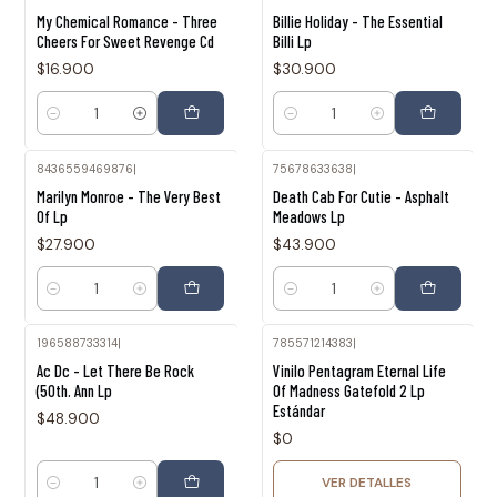
My Chemical Romance - Three
Billie Holiday - The Essential
Cheers For Sweet Revenge Cd
Billi Lp
$16.900
$30.900
Cantidad
Cantidad
8436559469876
|
75678633638
|
Marilyn Monroe - The Very Best
Death Cab For Cutie - Asphalt
Of Lp
Meadows Lp
$27.900
$43.900
Cantidad
Cantidad
196588733314
|
785571214383
|
Agotado
Ac Dc - Let There Be Rock
Vinilo Pentagram Eternal Life
(50th. Ann Lp
Of Madness Gatefold 2 Lp
Estándar
$48.900
$0
VER DETALLES
Cantidad