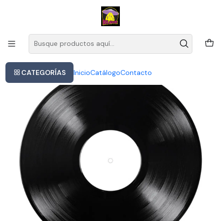
Este es el texto del slide
Leer más
Inicio
Modern Talking - Back For Good (40th 2lp
CATEGORÍAS
Inicio
Catálogo
Contacto