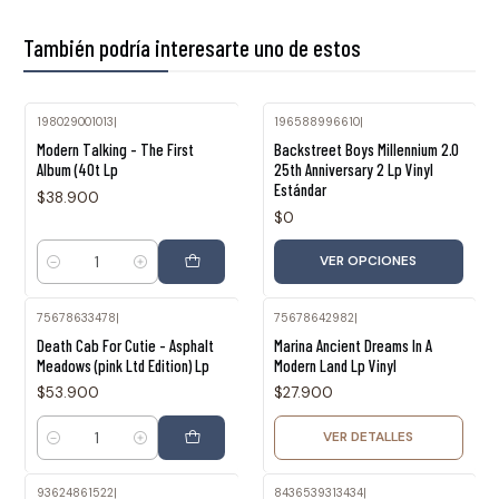
También podría interesarte uno de estos
198029001013
|
196588996610
|
Modern Talking - The First
Backstreet Boys Millennium 2.0
Album (40t Lp
25th Anniversary 2 Lp Vinyl
Estándar
$38.900
$0
VER OPCIONES
Cantidad
75678633478
|
75678642982
|
Agotado
Death Cab For Cutie - Asphalt
Marina Ancient Dreams In A
Meadows (pink Ltd Edition) Lp
Modern Land Lp Vinyl
$53.900
$27.900
VER DETALLES
Cantidad
93624861522
|
8436539313434
|