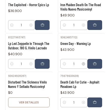
The Exploited - Horror Epics Lp
Iron Maiden Death On The Road
Vinilo Nuevo Musicovinyl
$36.900
$49.900
Cantidad
Cantidad
81227965747
|
93624857112
|
Lp Led Zeppelin In Through The
Green Day - Warning Lp
Outdoor, 180 G, Vinilo Lacrado
$43.900
$40.900
Cantidad
Cantidad
93624928287
|
75678633638
|
Agotado
Disturbed The Sickness Vinilo
Death Cab For Cutie - Asphalt
Nuevo Y Sellado Musicovinyl
Meadows Lp
$0
$43.900
VER DETALLES
Cantidad