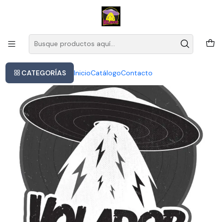
Este es el texto del slide
Leer más
Inicio
Mastodon The Hunter Lp Vinyl
CATEGORÍAS
Inicio
Catálogo
Contacto