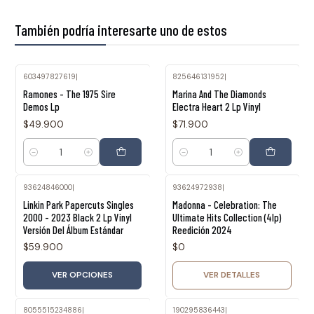
También podría interesarte uno de estos
603497827619
|
825646131952
|
Ramones - The 1975 Sire
Marina And The Diamonds
Demos Lp
Electra Heart 2 Lp Vinyl
$49.900
$71.900
Cantidad
Cantidad
93624846000
|
93624972938
|
Agotado
Linkin Park Papercuts Singles
Madonna - Celebration: The
2000 - 2023 Black 2 Lp Vinyl
Ultimate Hits Collection (4lp)
Versión Del Álbum Estándar
Reedición 2024
$59.900
$0
VER OPCIONES
VER DETALLES
8055515234886
|
190295836443
|