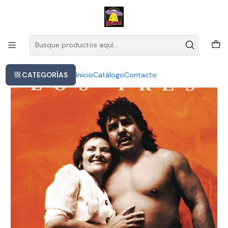
Este es el texto del slide
Leer más
Inicio
Los Tres - La Sangre En El Cuerpo (cd)
CATEGORÍAS
Inicio
Catálogo
Contacto