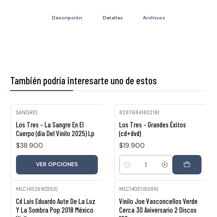
Descripción
Detalles
Archivos
También podría interesarte uno de estos
SANGRE
|
8287684183218
|
Los Tres - La Sangre En El
Los Tres - Grandes Éxitos
Cuerpo (día Del Vinilo 2025) Lp
(cd+dvd)
$38.900
$19.900
VER OPCIONES
Cantidad
MLC1452690353
|
MLC1403118389
|
Cd Luis Eduardo Aute De La Luz
Vinilo Joe Vasconcellos Verde
Y La Sombra Pop 2018 México
Cerca 30 Aniversario 2 Discos