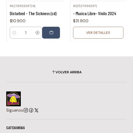
MLC1895339724
|
602527896397
|
Agotado
Disturbed - The Sickness (cd)
- Musica Libre- Vinilo 2024
$10.900
$31.900
VER DETALLES
Cantidad
VOLVER ARRIBA
Síguenos
CATEGORÍAS