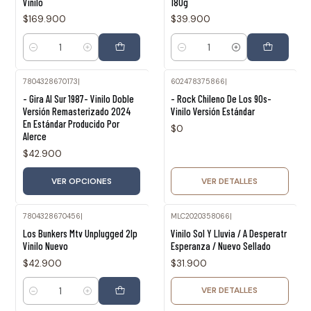
Vinilo
180g
$169.900
$39.900
Cantidad
Cantidad
7804328670173
|
602478375866
|
Agotado
- Gira Al Sur 1987- Vinilo Doble
- Rock Chileno De Los 90s-
Versión Remasterizado 2024
Vinilo Versión Estándar
En Estándar Producido Por
$0
Alerce
$42.900
VER OPCIONES
VER DETALLES
7804328670456
|
MLC2020358066
|
Agotado
Los Bunkers Mtv Unplugged 2lp
Vinilo Sol Y Lluvia / A Desperatr
Vinilo Nuevo
Esperanza / Nuevo Sellado
$42.900
$31.900
VER DETALLES
Cantidad