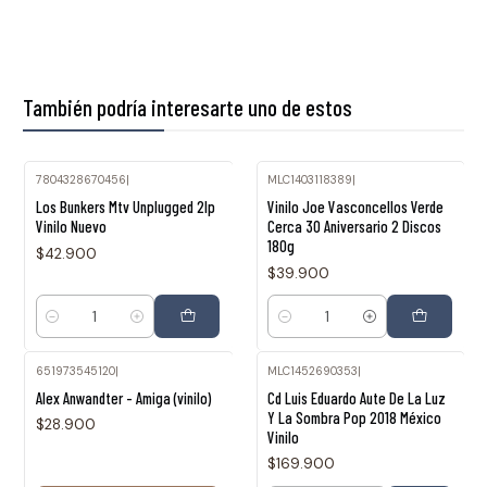
También podría interesarte uno de estos
7804328670456
|
MLC1403118389
|
Los Bunkers Mtv Unplugged 2lp
Vinilo Joe Vasconcellos Verde
Vinilo Nuevo
Cerca 30 Aniversario 2 Discos
180g
$42.900
$39.900
Cantidad
Cantidad
651973545120
|
MLC1452690353
|
Agotado
Alex Anwandter - Amiga (vinilo)
Cd Luis Eduardo Aute De La Luz
Y La Sombra Pop 2018 México
$28.900
Vinilo
$169.900