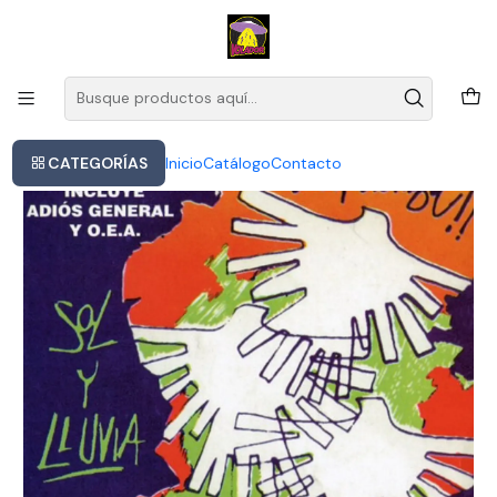
Este es el texto del slide
Leer más
Inicio
Vinilo Sol Y Lluvia / A Desperatr Esperanza / Nuevo Sellado
CATEGORÍAS
Inicio
Catálogo
Contacto