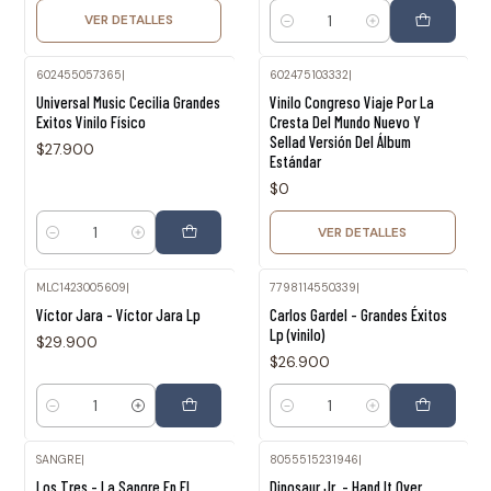
VER DETALLES
Cantidad
602455057365
|
602475103332
|
Agotado
Universal Music Cecilia Grandes
Vinilo Congreso Viaje Por La
Exitos Vinilo Físico
Cresta Del Mundo Nuevo Y
Sellad Versión Del Álbum
$27.900
Estándar
$0
VER DETALLES
Cantidad
MLC1423005609
|
7798114550339
|
Víctor Jara - Víctor Jara Lp
Carlos Gardel - Grandes Éxitos
Lp (vinilo)
$29.900
$26.900
Cantidad
Cantidad
SANGRE
|
8055515231946
|
Los Tres - La Sangre En El
Dinosaur Jr. - Hand It Over