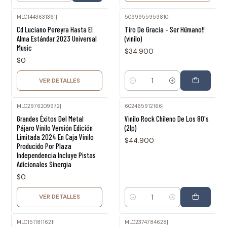
MLC1443631361
|
5099955959810
|
Agotado
Cd Luciano Pereyra Hasta El
Tiro De Gracia - Ser Hümano!!
Alma Estándar 2023 Universal
(vinilo)
Music
$34.900
$0
VER DETALLES
Cantidad
MLC2976209972
|
602465912166
|
Agotado
Grandes Éxitos Del Metal
Vinilo Rock Chileno De Los 80's
Pájaro Vinilo Versión Edición
(2lp)
Limitada 2024 En Caja Vinilo
$44.900
Producido Por Plaza
Independencia Incluye Pistas
Adicionales Sinergia
$0
VER DETALLES
Cantidad
MLC1511811621
|
MLC2374784628
|