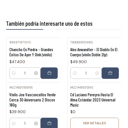
También podría interesarte uno de estos
886971871517
|
7800001012445
|
Chancho En Piedra - Grandes
Alex Anwandter - El Diablo En El
Éxitos De Ayer Y Oink (vinilo)
Cuerpo (vinilo Doble 2lp)
$47.400
$49.900
Cantidad
Cantidad
MLC1403118389
|
MLC1443631361
|
Agotado
Vinilo Joe Vasconcellos Verde
Cd Luciano Pereyra Hasta El
Cerca 30 Aniversario 2 Discos
Alma Estándar 2023 Universal
180g
Music
$39.900
$0
VER DETALLES
Cantidad