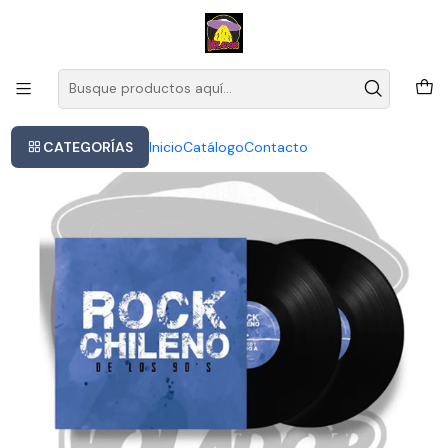
Este es el texto del slide
Leer más
Inicio
- Rock Chileno De Los 90s- Vinilo Versión Estándar
CATEGORÍAS
Inicio
Catálogo
Contacto