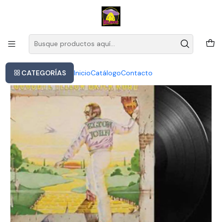
Este es el texto del slide
Leer más
Inicio
Elton John - Goodbye Yellow Brick Road (vinilo Doble)
CATEGORÍAS
Inicio
Catálogo
Contacto