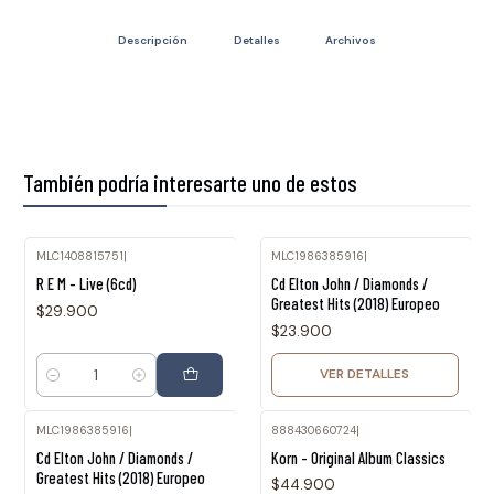
Descripción
Detalles
Archivos
También podría interesarte uno de estos
MLC1408815751
|
MLC1986385916
|
Agotado
R E M - Live (6cd)
Cd Elton John / Diamonds /
Greatest Hits (2018) Europeo
$29.900
$23.900
VER DETALLES
Cantidad
MLC1986385916
|
888430660724
|
Agotado
Agotado
Cd Elton John / Diamonds /
Korn - Original Album Classics
Greatest Hits (2018) Europeo
$44.900