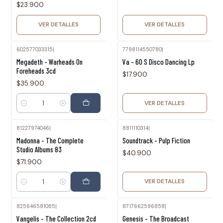
$23.900
VER DETALLES
VER DETALLES
602577033315
|
7798114550780
|
Agotado
Megadeth - Warheads On
Va - 60 S Disco Dancing Lp
Foreheads 3cd
$17.900
$35.900
VER DETALLES
Cantidad
81227974046
|
8811110314
|
Agotado
Madonna - The Complete
Soundtrack - Pulp Fiction
Studio Albums 83
$40.900
$71.900
VER DETALLES
Cantidad
825646581085
|
8717662596858
|
Agotado
Agotado
Vangelis - The Collection 2cd
Genesis - The Broadcast