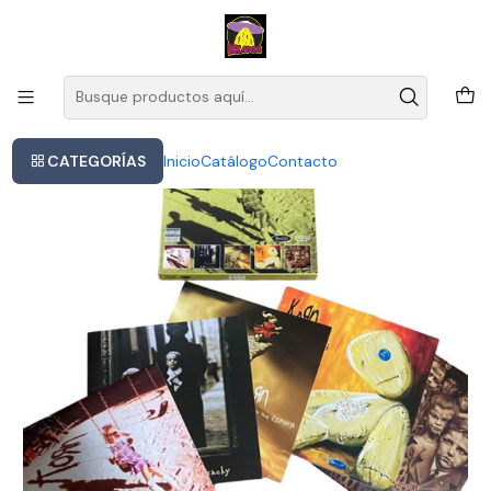
Este es el texto del slide
Leer más
Inicio
Korn - Original Album Classics
CATEGORÍAS
Inicio
Catálogo
Contacto