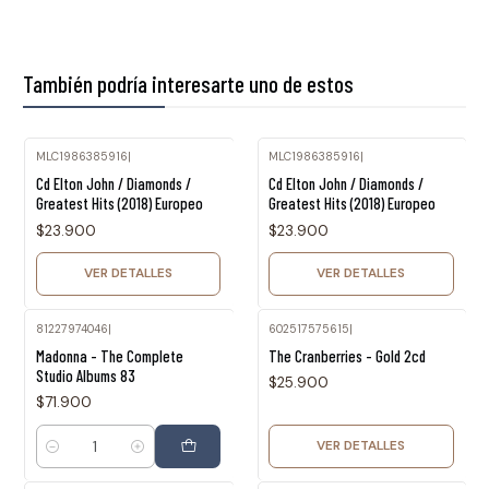
También podría interesarte uno de estos
MLC1986385916
|
MLC1986385916
|
Agotado
Agotado
Cd Elton John / Diamonds /
Cd Elton John / Diamonds /
Greatest Hits (2018) Europeo
Greatest Hits (2018) Europeo
$23.900
$23.900
VER DETALLES
VER DETALLES
81227974046
|
602517575615
|
Agotado
Madonna - The Complete
The Cranberries - Gold 2cd
Studio Albums 83
$25.900
$71.900
VER DETALLES
Cantidad