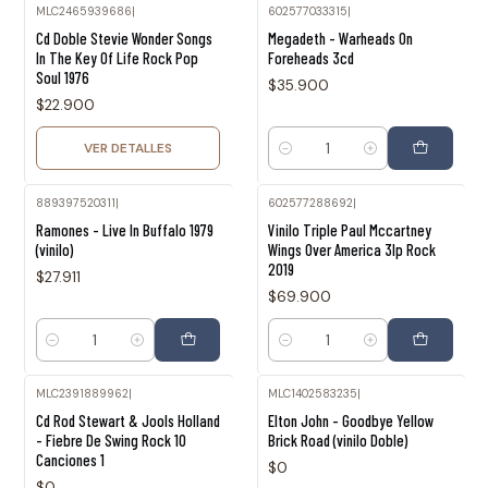
MLC2465939686
|
602577033315
|
Agotado
Cd Doble Stevie Wonder Songs
Megadeth - Warheads On
In The Key Of Life Rock Pop
Foreheads 3cd
Soul 1976
$35.900
$22.900
VER DETALLES
Cantidad
889397520311
|
602577288692
|
Ramones - Live In Buffalo 1979
Vinilo Triple Paul Mccartney
(vinilo)
Wings Over America 3lp Rock
2019
$27.911
$69.900
Cantidad
Cantidad
MLC2391889962
|
MLC1402583235
|
Agotado
Agotado
Cd Rod Stewart & Jools Holland
Elton John - Goodbye Yellow
- Fiebre De Swing Rock 10
Brick Road (vinilo Doble)
Canciones 1
$0
$0