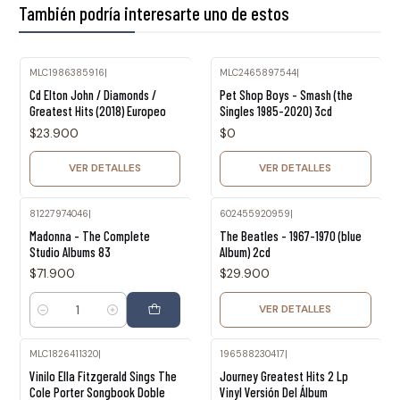
También podría interesarte uno de estos
MLC1986385916
|
MLC2465897544
|
Agotado
Agotado
Cd Elton John / Diamonds /
Pet Shop Boys - Smash (the
Greatest Hits (2018) Europeo
Singles 1985-2020) 3cd
$23.900
$0
VER DETALLES
VER DETALLES
81227974046
|
602455920959
|
Agotado
Madonna - The Complete
The Beatles - 1967-1970 (blue
Studio Albums 83
Album) 2cd
$71.900
$29.900
VER DETALLES
Cantidad
MLC1826411320
|
196588230417
|
Vinilo Ella Fitzgerald Sings The
Journey Greatest Hits 2 Lp
Cole Porter Songbook Doble
Vinyl Versión Del Álbum