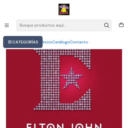
Este es el texto del slide
Leer más
Inicio
Cd Elton John / Diamonds / Greatest Hits (2018) Europeo
CATEGORÍAS
Inicio
Catálogo
Contacto