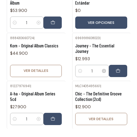
Álbum
Estándar
$53.900
$0
VER OPCIONES
Cantidad
888430660724
|
696998608023
|
Agotado
Korn - Original Album Classics
Journey - The Essential
Journey
$44.900
$12.993
VER DETALLES
Cantidad
81227976941
|
MLC1405495661
|
Agotado
A-ha - Original Album Series
Chic - The Definitive Groove
5cd
Collection (2cd)
$27.900
$12.900
VER DETALLES
Cantidad