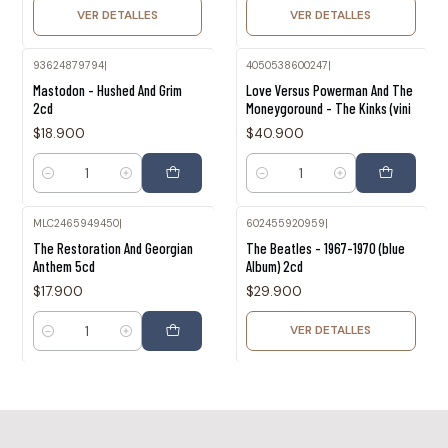
VER DETALLES
VER DETALLES
93624879794
|
4050538600247
|
Mastodon - Hushed And Grim
Love Versus Powerman And The
2cd
Moneygoround - The Kinks (vini
$18.900
$40.900
Cantidad
Cantidad
MLC2465949450
|
602455920959
|
Agotado
The Restoration And Georgian
The Beatles - 1967-1970 (blue
Anthem 5cd
Album) 2cd
$17.900
$29.900
VER DETALLES
Cantidad