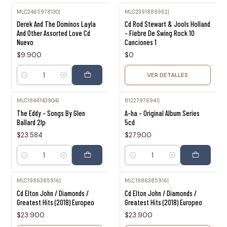
MLC2465978130
|
MLC2391889962
|
Agotado
Derek And The Dominos Layla
Cd Rod Stewart & Jools Holland
And Other Assorted Love Cd
- Fiebre De Swing Rock 10
Nuevo
Canciones 1
$9.900
$0
VER DETALLES
Cantidad
MLC1844743904
|
81227976941
|
The Eddy - Songs By Glen
A-ha - Original Album Series
Ballard 2lp
5cd
$23.584
$27.900
Cantidad
Cantidad
MLC1986385916
|
MLC1986385916
|
Agotado
Agotado
Cd Elton John / Diamonds /
Cd Elton John / Diamonds /
Greatest Hits (2018) Europeo
Greatest Hits (2018) Europeo
$23.900
$23.900