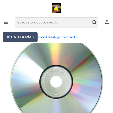
Este es el texto del slide
Leer más
Inicio
Derek & The Dominos - Layla And Other Assorted Love Songs
CATEGORÍAS
Inicio
Catálogo
Contacto