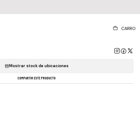
|
CARRO
ey - ¡the Best Of! (vinilo Doble)
GREGAR AL CARRO
COMPRAR AHORA
Mostrar stock de ubicaciones
COMPARTIR ESTE PRODUCTO