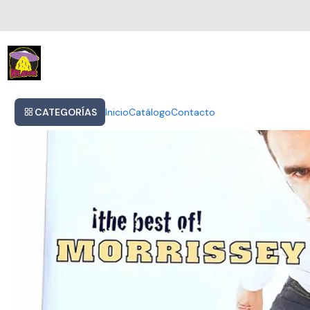
Inicio
Morrissey - ¡the Best Of! (vinilo Doble)
CATEGORÍAS
Inicio
Catálogo
Contacto