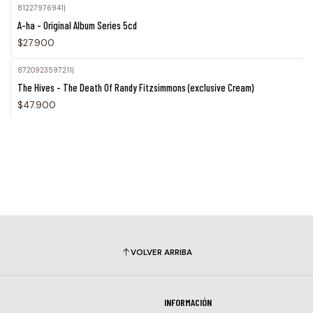
81227976941
|
A-ha - Original Album Series 5cd
$27.900
8720923597211
|
Agotado
The Hives - The Death Of Randy Fitzsimmons (exclusive Cream)
$47.900
VOLVER ARRIBA
INFORMACIÓN