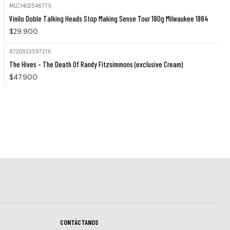
MLC1402546771
|
Vinilo Doble Talking Heads Stop Making Sense Tour 180g Milwaukee 1984
$29.900
8720923597211
|
Agotado
The Hives - The Death Of Randy Fitzsimmons (exclusive Cream)
$47.900
CONTÁCTANOS