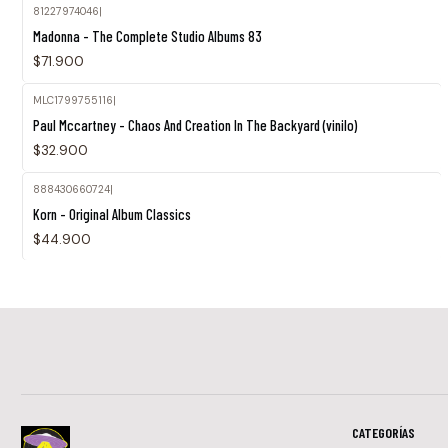
81227974046
|
Madonna - The Complete Studio Albums 83
$71.900
MLC1799755116
|
Agotado
Paul Mccartney - Chaos And Creation In The Backyard (vinilo)
$32.900
888430660724
|
Agotado
Korn - Original Album Classics
$44.900
CATEGORÍAS