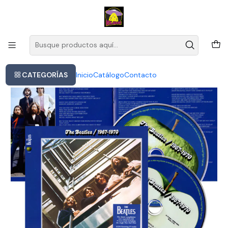
Este es el texto del slide
Leer más
Inicio
The Beatles - 1967-1970 (blue Album) 2cd
CATEGORÍAS
Inicio
Catálogo
Contacto