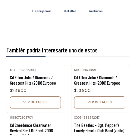
Descripción
Detalles
Archivos
También podría interesarte uno de estos
MLC1986385916
|
MLC1986385916
|
Agotado
Agotado
Cd Elton John / Diamonds /
Cd Elton John / Diamonds /
Greatest Hits (2018) Europeo
Greatest Hits (2018) Europeo
$23.900
$23.900
VER DETALLES
VER DETALLES
888072308701
|
00094638242017
|
Agotado
Cd Creedence Clearwater
The Beatles - Sgt. Pepper's
Revival Best Of Rock 2008
Lonely Hearts Club Band (vinilo)