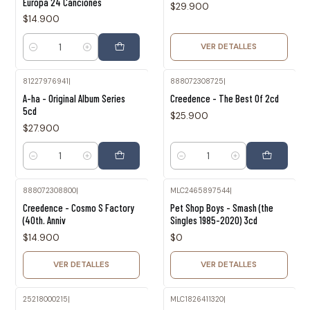
Europa 24 Canciones
$29.900
$14.900
VER DETALLES
Cantidad
81227976941
|
888072308725
|
A-ha - Original Album Series
Creedence - The Best Of 2cd
5cd
$25.900
$27.900
Cantidad
Cantidad
888072308800
|
MLC2465897544
|
Agotado
Agotado
Creedence - Cosmo S Factory
Pet Shop Boys - Smash (the
(40th. Anniv
Singles 1985-2020) 3cd
$14.900
$0
VER DETALLES
VER DETALLES
25218000215
|
MLC1826411320
|