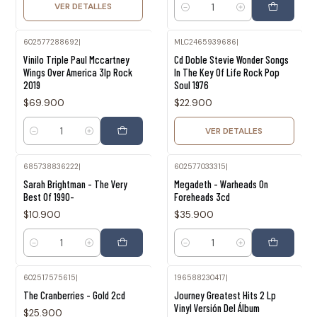
VER DETALLES
Cantidad
602577288692
|
MLC2465939686
|
Agotado
Vinilo Triple Paul Mccartney
Cd Doble Stevie Wonder Songs
Wings Over America 3lp Rock
In The Key Of Life Rock Pop
2019
Soul 1976
$69.900
$22.900
VER DETALLES
Cantidad
685738836222
|
602577033315
|
Sarah Brightman - The Very
Megadeth - Warheads On
Best Of 1990-
Foreheads 3cd
$10.900
$35.900
Cantidad
Cantidad
602517575615
|
196588230417
|
Agotado
The Cranberries - Gold 2cd
Journey Greatest Hits 2 Lp
Vinyl Versión Del Álbum
$25.900