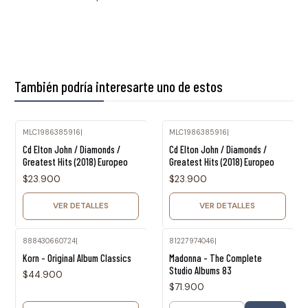
También podría interesarte uno de estos
MLC1986385916
|
MLC1986385916
|
Agotado
Agotado
Cd Elton John / Diamonds /
Cd Elton John / Diamonds /
Greatest Hits (2018) Europeo
Greatest Hits (2018) Europeo
$23.900
$23.900
VER DETALLES
VER DETALLES
888430660724
|
81227974046
|
Agotado
Korn - Original Album Classics
Madonna - The Complete
Studio Albums 83
$44.900
$71.900