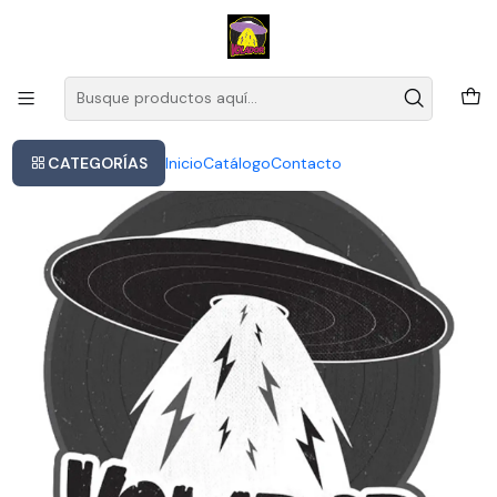
Este es el texto del slide
Leer más
Inicio
Cd Chicago The Heart Of Chicago 1967 1997 Rock Warner 15
Canciones
CATEGORÍAS
Inicio
Catálogo
Contacto