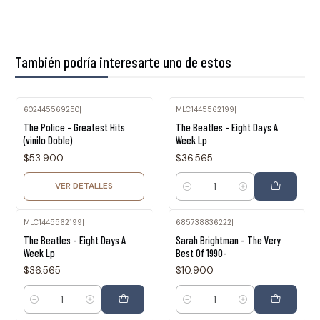
También podría interesarte uno de estos
602445569250
|
MLC1445562199
|
Agotado
The Police - Greatest Hits
The Beatles - Eight Days A
(vinilo Doble)
Week Lp
$53.900
$36.565
VER DETALLES
Cantidad
MLC1445562199
|
685738836222
|
The Beatles - Eight Days A
Sarah Brightman - The Very
Week Lp
Best Of 1990-
$36.565
$10.900
Cantidad
Cantidad