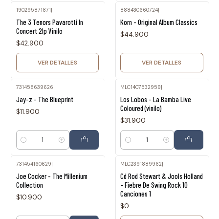
190295871871
|
888430660724
|
Agotado
Agotado
The 3 Tenors Pavarotti In
Korn - Original Album Classics
Concert 2lp Vinilo
$44.900
$42.900
VER DETALLES
VER DETALLES
731458639626
|
MLC1407532959
|
Jay-z - The Blueprint
Los Lobos - La Bamba Live
Coloured (vinilo)
$11.900
$31.900
Cantidad
Cantidad
731454160629
|
MLC2391889962
|
Agotado
Joe Cocker - The Millenium
Cd Rod Stewart & Jools Holland
Collection
- Fiebre De Swing Rock 10
Canciones 1
$10.900
$0