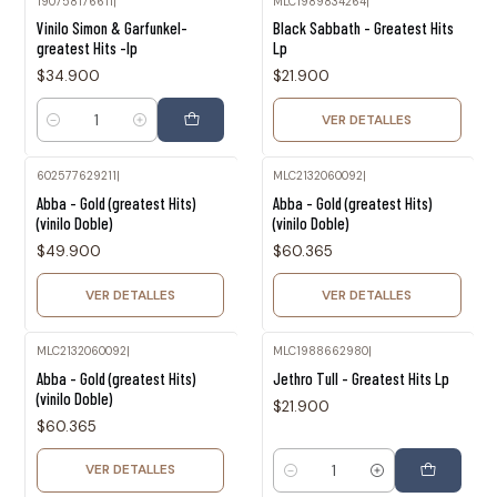
190758176611
|
MLC1989834264
|
Agotado
Vinilo Simon & Garfunkel-
Black Sabbath - Greatest Hits
greatest Hits -lp
Lp
$34.900
$21.900
VER DETALLES
Cantidad
602577629211
|
MLC2132060092
|
Agotado
Agotado
Abba - Gold (greatest Hits)
Abba - Gold (greatest Hits)
(vinilo Doble)
(vinilo Doble)
$49.900
$60.365
VER DETALLES
VER DETALLES
MLC2132060092
|
MLC1988662980
|
Agotado
Abba - Gold (greatest Hits)
Jethro Tull - Greatest Hits Lp
(vinilo Doble)
$21.900
$60.365
VER DETALLES
Cantidad