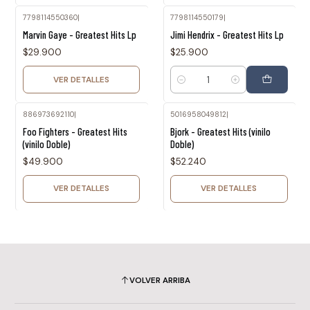
7798114550360
|
7798114550179
|
Agotado
Marvin Gaye - Greatest Hits Lp
Jimi Hendrix - Greatest Hits Lp
$29.900
$25.900
VER DETALLES
Cantidad
886973692110
|
5016958049812
|
Agotado
Agotado
Foo Fighters - Greatest Hits
Bjork - Greatest Hits (vinilo
(vinilo Doble)
Doble)
$49.900
$52.240
VER DETALLES
VER DETALLES
VOLVER ARRIBA