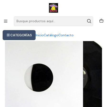
Este es el texto del slide
Leer más
Inicio
Whitesnake - Greatest Hits (red Vinyl) (2lp) | Vinilo
CATEGORÍAS
Inicio
Catálogo
Contacto