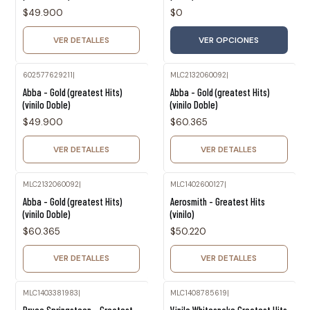
$49.900
$0
VER DETALLES
VER OPCIONES
602577629211
|
MLC2132060092
|
Agotado
Agotado
Abba - Gold (greatest Hits)
Abba - Gold (greatest Hits)
(vinilo Doble)
(vinilo Doble)
$49.900
$60.365
VER DETALLES
VER DETALLES
MLC2132060092
|
MLC1402600127
|
Agotado
Agotado
Abba - Gold (greatest Hits)
Aerosmith - Greatest Hits
(vinilo Doble)
(vinilo)
$60.365
$50.220
VER DETALLES
VER DETALLES
MLC1403381983
|
MLC1408785619
|