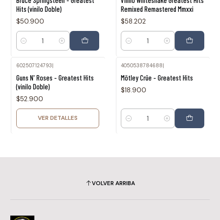
Bruce Springsteen - Greatest
Vinilo Whitesnake Greatest Hits
Hits (vinilo Doble)
Remixed Remastered Mmxxi
$50.900
$58.202
Cantidad
Cantidad
602507124793
|
4050538784688
|
Agotado
Guns N' Roses - Greatest Hits
Mötley Crüe - Greatest Hits
(vinilo Doble)
$18.900
$52.900
VER DETALLES
Cantidad
VOLVER ARRIBA