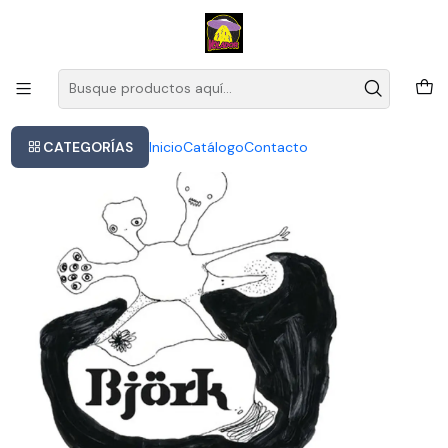
Este es el texto del slide
Leer más
Inicio
Bjork - Greatest Hits (vinilo Doble)
CATEGORÍAS
Inicio
Catálogo
Contacto