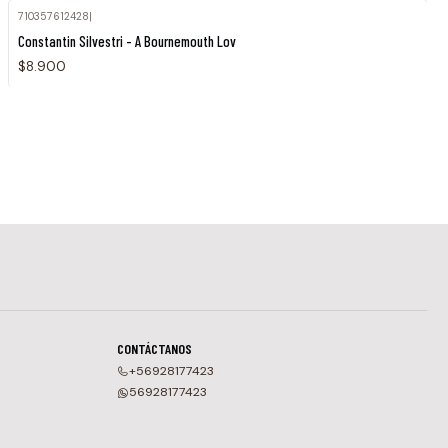
710357612428
|
Constantin Silvestri - A Bournemouth Lov
$8.900
CONTÁCTANOS
+56928177423
56928177423