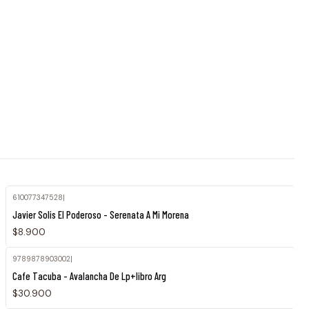
610077347528
|
Javier Solis El Poderoso - Serenata A Mi Morena
$8.900
9789878903002
|
Cafe Tacuba - Avalancha De Lp+libro Arg
$30.900