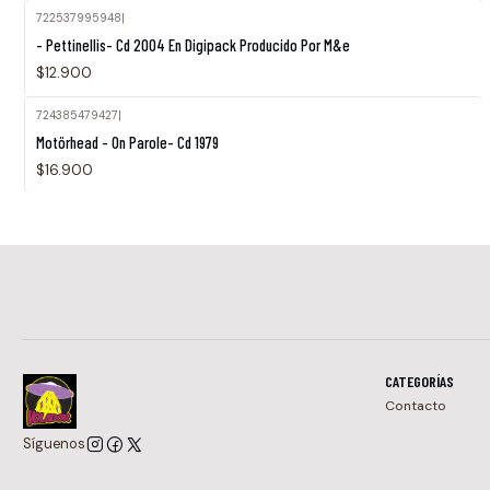
722537995948
|
- Pettinellis- Cd 2004 En Digipack Producido Por M&e
$12.900
724385479427
|
Motörhead - On Parole- Cd 1979
$16.900
CATEGORÍAS
Contacto
Síguenos