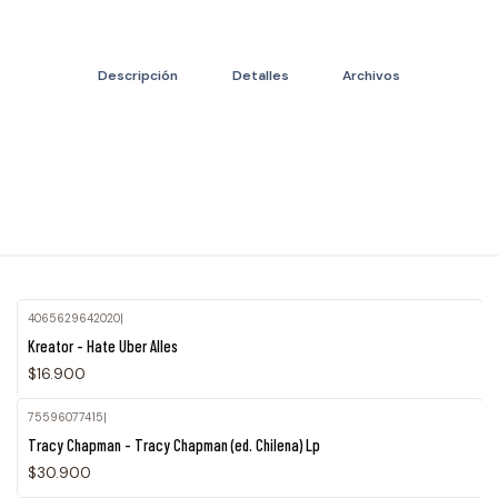
Descripción
Detalles
Archivos
4065629642020
|
Kreator - Hate Uber Alles
$16.900
75596077415
|
Agotado
Tracy Chapman - Tracy Chapman (ed. Chilena) Lp
$30.900