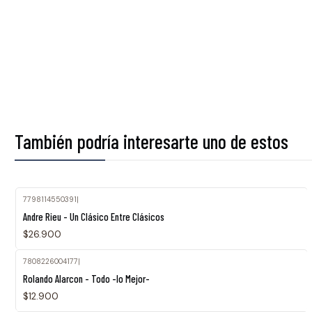
También podría interesarte uno de estos
7798114550391
|
Andre Rieu - Un Clásico Entre Clásicos
$26.900
7808226004177
|
Rolando Alarcon - Todo -lo Mejor-
$12.900