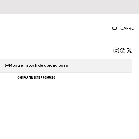
|
CARRO
 Parra - Grandes Exitos Originale
GREGAR AL CARRO
COMPRAR AHORA
Mostrar stock de ubicaciones
COMPARTIR ESTE PRODUCTO