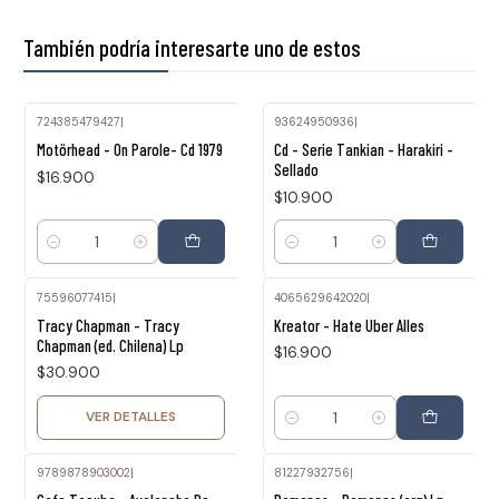
También podría interesarte uno de estos
724385479427
|
93624950936
|
Motörhead - On Parole- Cd 1979
Cd - Serie Tankian - Harakiri -
Sellado
$16.900
$10.900
Cantidad
Cantidad
75596077415
|
4065629642020
|
Agotado
Tracy Chapman - Tracy
Kreator - Hate Uber Alles
Chapman (ed. Chilena) Lp
$16.900
$30.900
VER DETALLES
Cantidad
9789878903002
|
81227932756
|