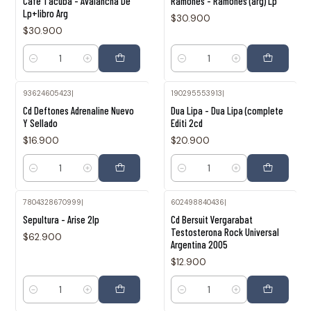
Cafe Tacuba - Avalancha De
Ramones - Ramones (arg) Lp
Lp+libro Arg
$30.900
$30.900
Cantidad
Cantidad
93624605423
|
190295553913
|
Cd Deftones Adrenaline Nuevo
Dua Lipa - Dua Lipa (complete
Y Sellado
Editi 2cd
$16.900
$20.900
Cantidad
Cantidad
7804328670999
|
602498840436
|
Sepultura - Arise 2lp
Cd Bersuit Vergarabat
Testosterona Rock Universal
$62.900
Argentina 2005
$12.900
Cantidad
Cantidad