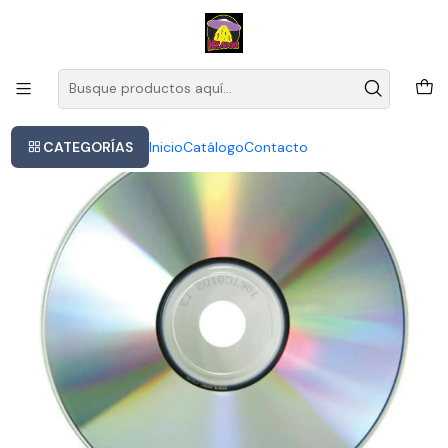
Este es el texto del slide
Leer más
Inicio
- Pettinellis- Cd 2004 En Digipack Producido Por M&e
CATEGORÍAS
Inicio
Catálogo
Contacto