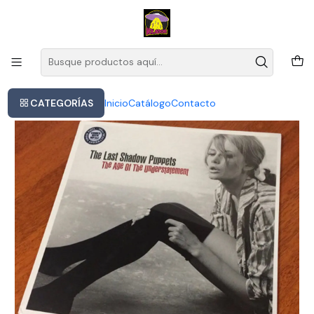
Este es el texto del slide
Leer más
Inicio
Vinilo The Last Shadow Puppets - The Age Of The Understateme
CATEGORÍAS
Inicio
Catálogo
Contacto