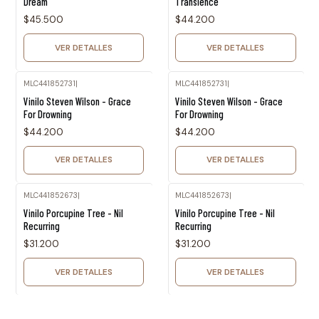
Dream
Transience
$45.500
$44.200
VER DETALLES
VER DETALLES
MLC441852731
|
MLC441852731
|
Agotado
Agotado
Vinilo Steven Wilson - Grace
Vinilo Steven Wilson - Grace
For Drowning
For Drowning
$44.200
$44.200
VER DETALLES
VER DETALLES
MLC441852673
|
MLC441852673
|
Agotado
Agotado
Vinilo Porcupine Tree - Nil
Vinilo Porcupine Tree - Nil
Recurring
Recurring
$31.200
$31.200
VER DETALLES
VER DETALLES