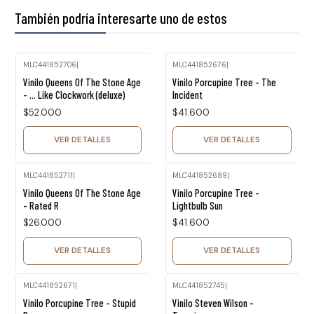
También podría interesarte uno de estos
MLC441852706
|
MLC441852676
|
Agotado
Agotado
Vinilo Queens Of The Stone Age
Vinilo Porcupine Tree - The
- ... Like Clockwork (deluxe)
Incident
$52.000
$41.600
VER DETALLES
VER DETALLES
MLC441852711
|
MLC441852689
|
Agotado
Agotado
Vinilo Queens Of The Stone Age
Vinilo Porcupine Tree -
- Rated R
Lightbulb Sun
$26.000
$41.600
VER DETALLES
VER DETALLES
MLC441852671
|
MLC441852745
|
Agotado
Agotado
Vinilo Porcupine Tree - Stupid
Vinilo Steven Wilson -