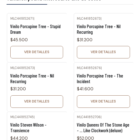
MLC441852671
|
MLC441852673
|
Agotado
Agotado
Vinilo Porcupine Tree - Stupid
Vinilo Porcupine Tree - Nil
Dream
Recurring
$45.500
$31.200
VER DETALLES
VER DETALLES
MLC441852673
|
MLC441852676
|
Agotado
Agotado
Vinilo Porcupine Tree - Nil
Vinilo Porcupine Tree - The
Recurring
Incident
$31.200
$41.600
VER DETALLES
VER DETALLES
MLC441852745
|
MLC441852706
|
Agotado
Agotado
Vinilo Steven Wilson -
Vinilo Queens Of The Stone Age
Transience
- ... Like Clockwork (deluxe)
$44.200
$52.000