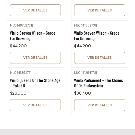
VER DETALLES
VER DETALLES
MLC441852731
|
MLC441852731
|
Agotado
Agotado
Vinilo Steven Wilson - Grace
Vinilo Steven Wilson - Grace
For Drowning
For Drowning
$44.200
$44.200
VER DETALLES
VER DETALLES
MLC441852711
|
MLC441254178
|
Agotado
Agotado
Vinilo Queens Of The Stone Age
Vinilo Parliament - The Clones
- Rated R
Of Dr. Funkenstein
$26.000
$36.400
VER DETALLES
VER DETALLES