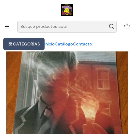
Este es el texto del slide
Leer más
Inicio
Vinilo Porcupine Tree - Lightbulb Sun
CATEGORÍAS
Inicio
Catálogo
Contacto