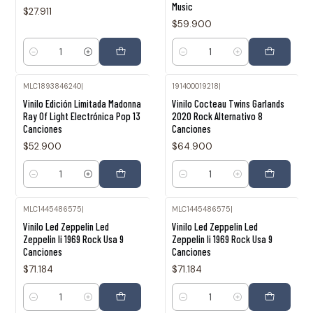
Music
$27.911
$59.900
Cantidad
Cantidad
MLC1893846240
|
191400019218
|
Vinilo Edición Limitada Madonna
Vinilo Cocteau Twins Garlands
Ray Of Light Electrónica Pop 13
2020 Rock Alternativo 8
Canciones
Canciones
$52.900
$64.900
Cantidad
Cantidad
MLC1445486575
|
MLC1445486575
|
Vinilo Led Zeppelin Led
Vinilo Led Zeppelin Led
Zeppelin Ii 1969 Rock Usa 9
Zeppelin Ii 1969 Rock Usa 9
Canciones
Canciones
$71.184
$71.184
Cantidad
Cantidad