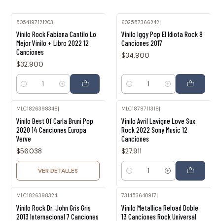
5054197121203
|
602557366242
|
Vinilo Rock Fabiana Cantilo Lo
Vinilo Iggy Pop El Idiota Rock 8
Mejor Vinilo + Libro 2022 12
Canciones 2017
Canciones
$34.900
$32.900
Cantidad
Cantidad
MLC1826398348
|
MLC1878711318
|
Agotado
Vinilo Best Of Carla Bruni Pop
Vinilo Avril Lavigne Love Sux
2020 14 Canciones Europa
Rock 2022 Sony Music 12
Verve
Canciones
$56.038
$27.911
VER DETALLES
Cantidad
MLC1826398324
|
731453640917
|
Vinilo Rock Dr. John Gris Gris
Vinilo Metallica Reload Doble
2013 Internacional 7 Canciones
13 Canciones Rock Universal