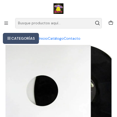
Este es el texto del slide
Leer más
Inicio
Vinilo Pretenders Pretenders Ii 12 Canciones Rock Edición 40
Aniversario
CATEGORÍAS
Inicio
Catálogo
Contacto