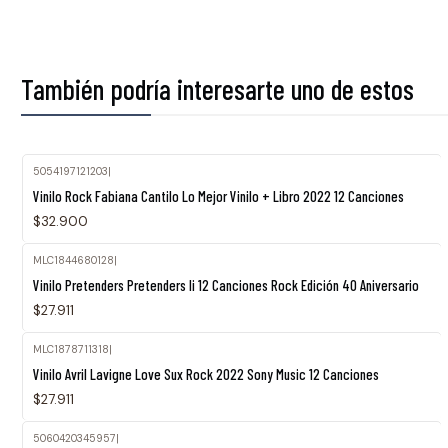
También podría interesarte uno de estos
5054197121203
|
Vinilo Rock Fabiana Cantilo Lo Mejor Vinilo + Libro 2022 12 Canciones
$32.900
MLC1844680128
|
Vinilo Pretenders Pretenders Ii 12 Canciones Rock Edición 40 Aniversario
$27.911
MLC1878711318
|
Vinilo Avril Lavigne Love Sux Rock 2022 Sony Music 12 Canciones
$27.911
5060420345957
|