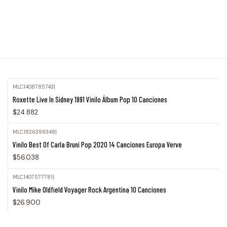
MLC1408785743
|
Roxette Live In Sidney 1991 Vinilo Álbum Pop 10 Canciones
$24.882
MLC1826398348
|
Agotado
Vinilo Best Of Carla Bruni Pop 2020 14 Canciones Europa Verve
$56.038
MLC1407577781
|
Vinilo Mike Oldfield Voyager Rock Argentina 10 Canciones
$26.900