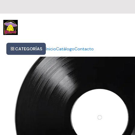
Inicio
Vinilo Iggy Pop El Idiota Rock 8 Canciones 2017
CATEGORÍAS
Inicio
Catálogo
Contacto