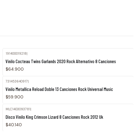
191400019218
|
Vinilo Cocteau Twins Garlands 2020 Rock Alternativo 8 Canciones
$64.900
731453640917
|
Vinilo Metallica Reload Doble 13 Canciones Rock Universal Music
$59.900
MLC1403093781
|
Disco Vinilo King Crimson Lizard 8 Canciones Rock 2012 Uk
$40.140