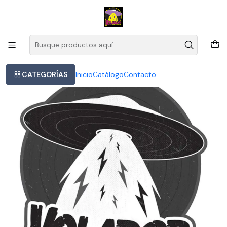
Este es el texto del slide
Leer más
Inicio
Vinilo Pj Harvey Dry-demons Rock 1992 Umc Importado Europa
CATEGORÍAS
Inicio
Catálogo
Contacto