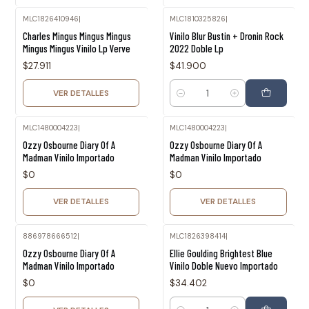
MLC1826410946
|
MLC1810325826
|
Agotado
Charles Mingus Mingus Mingus
Vinilo Blur Bustin + Dronin Rock
Mingus Mingus Vinilo Lp Verve
2022 Doble Lp
$27.911
$41.900
VER DETALLES
Cantidad
MLC1480004223
|
MLC1480004223
|
Agotado
Agotado
Ozzy Osbourne Diary Of A
Ozzy Osbourne Diary Of A
Madman Vinilo Importado
Madman Vinilo Importado
$0
$0
VER DETALLES
VER DETALLES
886978666512
|
MLC1826398414
|
Agotado
Ozzy Osbourne Diary Of A
Ellie Goulding Brightest Blue
Madman Vinilo Importado
Vinilo Doble Nuevo Importado
$0
$34.402