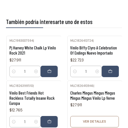
También podría interesarte uno de estos
MLC1983007594
|
MLC1826413724
|
Pj Harvey White Chalk Lp Vinilo
Vinilo Biffy Clyro A Celebration
Rock 2021
Of Endings Nuevo Importado
$27.911
$22.723
Cantidad
Cantidad
MLC1826398510
|
MLC1826410946
|
Agotado
Vinilo Best Friends Hot
Charles Mingus Mingus Mingus
Reckless Totally Insane Rock
Mingus Mingus Vinilo Lp Verve
Europa
$27.911
$12.765
VER DETALLES
Cantidad