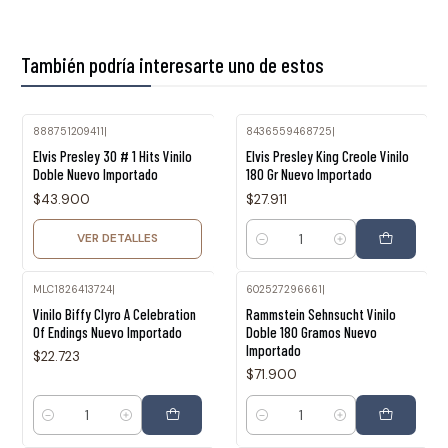
También podría interesarte uno de estos
888751209411
|
8436559468725
|
Agotado
Elvis Presley 30 # 1 Hits Vinilo
Elvis Presley King Creole Vinilo
Doble Nuevo Importado
180 Gr Nuevo Importado
$43.900
$27.911
VER DETALLES
Cantidad
MLC1826413724
|
602527296661
|
Vinilo Biffy Clyro A Celebration
Rammstein Sehnsucht Vinilo
Of Endings Nuevo Importado
Doble 180 Gramos Nuevo
Importado
$22.723
$71.900
Cantidad
Cantidad