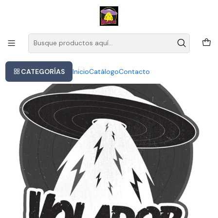
Este es el texto del slide
Leer más
Inicio
Ellie Goulding Brightest Blue Vinilo Doble Nuevo Importado
CATEGORÍAS
Inicio
Catálogo
Contacto