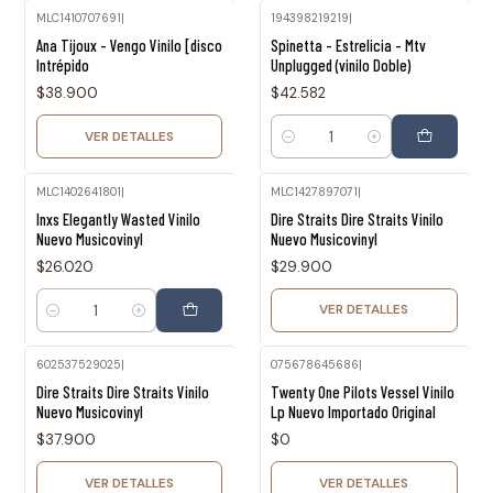
MLC1410707691
|
194398219219
|
Agotado
Ana Tijoux - Vengo Vinilo [disco
Spinetta - Estrelicia - Mtv
Intrépido
Unplugged (vinilo Doble)
$38.900
$42.582
VER DETALLES
Cantidad
MLC1402641801
|
MLC1427897071
|
Agotado
Inxs Elegantly Wasted Vinilo
Dire Straits Dire Straits Vinilo
Nuevo Musicovinyl
Nuevo Musicovinyl
$26.020
$29.900
VER DETALLES
Cantidad
602537529025
|
075678645686
|
Agotado
Agotado
Dire Straits Dire Straits Vinilo
Twenty One Pilots Vessel Vinilo
Nuevo Musicovinyl
Lp Nuevo Importado Original
$37.900
$0
VER DETALLES
VER DETALLES