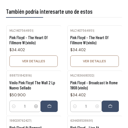
También podría interesarte uno de estos
MLC1407564951
|
MLC1407564951
|
Agotado
Agotado
Pink Floyd - The Heart Of
Pink Floyd - The Heart Of
Fillmore W (vinilo)
Fillmore W (vinilo)
$34.402
$34.402
VER DETALLES
VER DETALLES
888751842816
|
MLC1836680132
|
Vinilo Pink Floyd The Wall 2 Lp
Pink Floyd - Broadcast In Rome
Nuevo Sellado
1968 (vinilo)
$50.900
$34.402
Cantidad
Cantidad
198028762427
|
634438538691
|
Agotado
Pink Floyd At Pompeii -
Pink Floyd - Live At