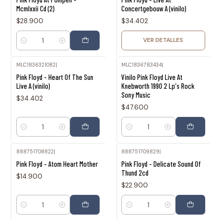
Mcmlxxii Cd (2)
Concertgebouw A (vinilo)
$28.900
$34.402
VER DETALLES
Cantidad
MLC1836321082
|
MLC1836783434
|
Pink Floyd - Heart Of The Sun
Vinilo Pink Floyd Live At
Live A (vinilo)
Knebworth 1990 2 Lp's Rock
Sony Music
$34.402
$47.600
Cantidad
Cantidad
888751708822
|
888751709829
|
Pink Floyd - Atom Heart Mother
Pink Floyd - Delicate Sound Of
Thund 2cd
$14.900
$22.900
Cantidad
Cantidad