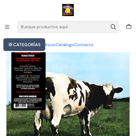
Este es el texto del slide
Leer más
Inicio
Vinilo Pink Floyd - Atom Heart Mother (nuevo Sellado Origina
CATEGORÍAS
Inicio
Catálogo
Contacto