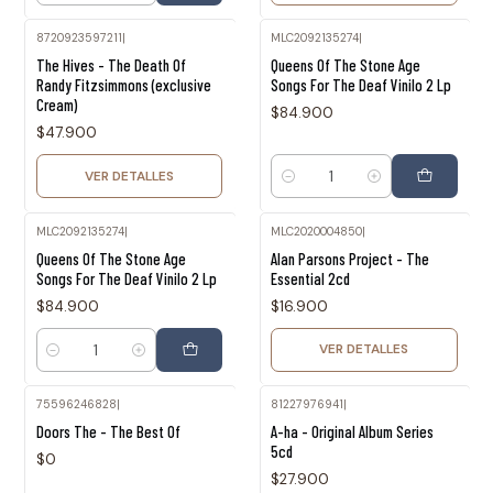
8720923597211
|
MLC2092135274
|
Agotado
The Hives - The Death Of
Queens Of The Stone Age
Randy Fitzsimmons (exclusive
Songs For The Deaf Vinilo 2 Lp
Cream)
$84.900
$47.900
VER DETALLES
Cantidad
MLC2092135274
|
MLC2020004850
|
Agotado
Queens Of The Stone Age
Alan Parsons Project - The
Songs For The Deaf Vinilo 2 Lp
Essential 2cd
$84.900
$16.900
VER DETALLES
Cantidad
75596246828
|
81227976941
|
Agotado
Doors The - The Best Of
A-ha - Original Album Series
5cd
$0
$27.900