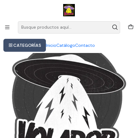
Este es el texto del slide
Leer más
Inicio
Vinilo Pearl Jam Under The Covers The Songs They Didn't Writ
CATEGORÍAS
Inicio
Catálogo
Contacto