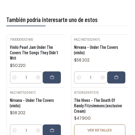
También podría interesarte uno de estos
7800001012148
|
MLC1407532967
|
Vinilo Pearl Jam Under The
Nirvana - Under The Covers
Covers The Songs They Didn't
(vinilo)
Writ
$58.202
$50.220
Cantidad
Cantidad
MLC1407532967
|
8720923597211
|
Agotado
Nirvana - Under The Covers
The Hives - The Death Of
(vinilo)
Randy Fitzsimmons (exclusive
Cream)
$58.202
$47.900
VER DETALLES
Cantidad