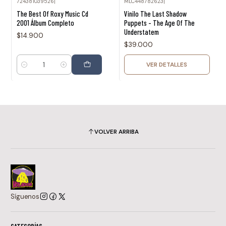
724381039526
|
MLC448782623
|
Agotado
The Best Of Roxy Music Cd
Vinilo The Last Shadow
2001 Álbum Completo
Puppets - The Age Of The
Understatem
$14.900
$39.000
VER DETALLES
Cantidad
VOLVER ARRIBA
Síguenos
CATEGORÍAS