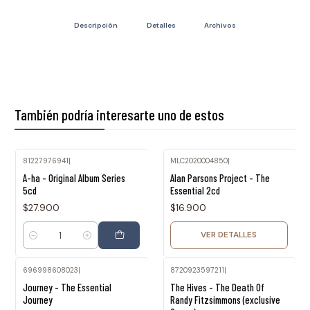
Descripción
Detalles
Archivos
También podría interesarte uno de estos
81227976941
|
MLC2020004850
|
Agotado
A-ha - Original Album Series
Alan Parsons Project - The
5cd
Essential 2cd
$27.900
$16.900
VER DETALLES
Cantidad
696998608023
|
8720923597211
|
Agotado
Journey - The Essential
The Hives - The Death Of
Journey
Randy Fitzsimmons (exclusive