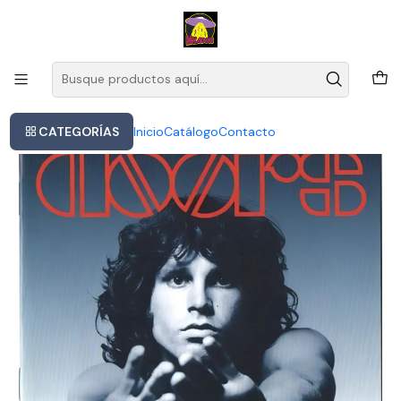
Este es el texto del slide
Leer más
Inicio
Doors The - The Best Of
CATEGORÍAS
Inicio
Catálogo
Contacto