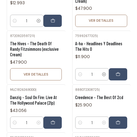
Cream)
$12.993
$47.900
VER DETALLES
Cantidad
8720923597211
|
75992677325
|
Agotado
The Hives - The Death Of
A-ha - Headlines Y Deadlines
Randy Fitzsimmons (exclusive
The Hits O
Cream)
$11.900
$47.900
VER DETALLES
Cantidad
MLC1826368000
|
888072308725
|
Danzig - Soul On Fire: Live At
Creedence - The Best Of 2cd
The Hollywood Palace (2lp)
$25.900
$43.056
Cantidad
Cantidad