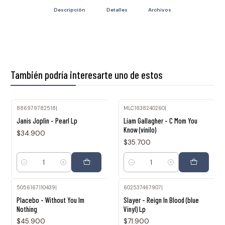
Descripción
Detalles
Archivos
También podría interesarte uno de estos
886979782518
|
MLC1838240260
|
Janis Joplin - Pearl Lp
Liam Gallagher - C Mom You
Know (vinilo)
$34.900
$35.700
Cantidad
Cantidad
5056167110439
|
602537467907
|
Placebo - Without You Im
Slayer - Reign In Blood (blue
Nothing
Vinyl) Lp
$45.900
$71.900