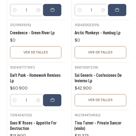
Cantidad
Cantidad
25218839310
|
5034202022015
|
Agotado
Agotado
Creedence - Green River Lp
Arctic Monkeys - Humbug Lp
$0
$0
VER DETALLES
VER DETALLES
5054197177897
|
888750972118
|
Agotado
Daft Punk - Homework Remixes
Sui Generis - Confesiones De
Lp
Invierno Lp
$60.900
$42.900
VER DETALLES
Cantidad
720642421123
|
MLC1844704562
|
Agotado
Guns N' Roses - Appetite For
Tina Turner - Private Dancer
Destruction
(vinilo)
$13.900
$31.373