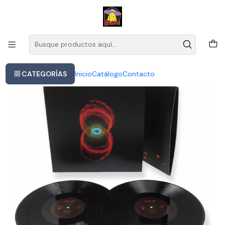
Este es el texto del slide
Leer más
Inicio
Vinilo Pearl Jam Binaural Álbum Rock 13 Canciones 2017
CATEGORÍAS
Inicio
Catálogo
Contacto