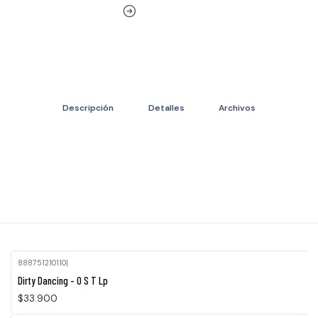
Descripción
Detalles
Archivos
888751210110
|
Dirty Dancing - O S T Lp
$33.900