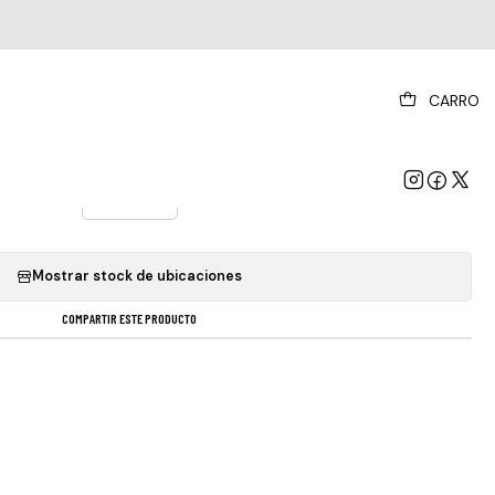
|
CARRO
reedence - Green River Lp
VERSIÓN DEL ÁLBUM
Estándar
Mostrar stock de ubicaciones
COMPARTIR ESTE PRODUCTO