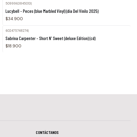
5099963845013
|
Lucybell - Peces (blue Marbled Vinyl) (día Del Vinilo 2025)
$34.900
602475748274
|
Agotado
Sabrina Carpenter - Short N' Sweet (deluxe Edition) (cd)
$18.900
CONTÁCTANOS