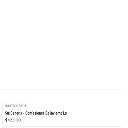
888750972118
|
Agotado
Sui Generis - Confesiones De Invierno Lp
$42.900