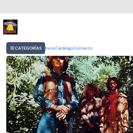
Inicio
Creedence - Green River Lp
CATEGORÍAS
Inicio
Catálogo
Contacto