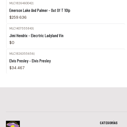
MLC1826460042
|
Emerson Lake And Palmer - Out Of T 10lp
$259.636
MLC1407555843
|
Agotado
Jimi Hendrix - Elecrtric Ladyland Vin
$0
MLC1826355656
|
Elvis Presley - Elvis Presley
$34.467
CATEGORÍAS