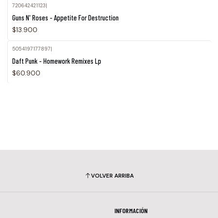
720642421123
|
Agotado
Guns N' Roses - Appetite For Destruction
$13.900
5054197177897
|
Daft Punk - Homework Remixes Lp
$60.900
VOLVER ARRIBA
INFORMACIÓN