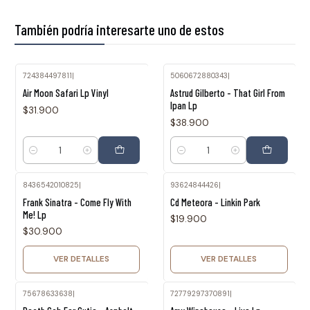
También podría interesarte uno de estos
724384497811
|
5060672880343
|
Air Moon Safari Lp Vinyl
Astrud Gilberto - That Girl From
Ipan Lp
$31.900
$38.900
Cantidad
Cantidad
8436542010825
|
93624844426
|
Agotado
Agotado
Frank Sinatra - Come Fly With
Cd Meteora - Linkin Park
Me! Lp
$19.900
$30.900
VER DETALLES
VER DETALLES
75678633638
|
72779297370891
|