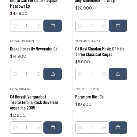
Death Cab For Cutie - Asphalt
Amy Winehouse - Live Lp
Meadows Lp
$26.900
$43.900
Cantidad
Cantidad
602448193582
|
5050457176020
|
Drake Honestly Nevermind Cd
Cd Ravi Shankar Music Of India:
Three Classical Ragas
$14.900
$8.900
Cantidad
Cantidad
602498840436
|
75678998058
|
Cd Bersuit Vergarabat
Paramore Riot Cd
Testosterona Rock Universal
$10.900
Argentina 2005
$12.900
Cantidad
Cantidad