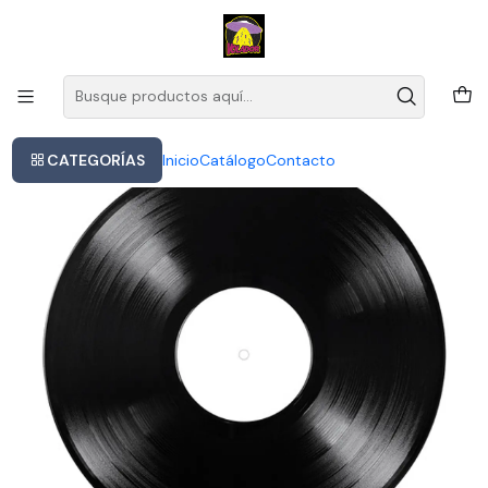
Este es el texto del slide
Leer más
Inicio
Va - Greetings From Havana Cuba Lp
CATEGORÍAS
Inicio
Catálogo
Contacto