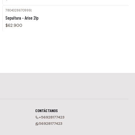
7804328670999
|
Sepultura - Arise 2lp
$62.900
CONTÁCTANOS
+56928177423
56928177423