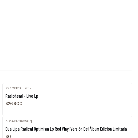
72779320387312
|
Radiohead - Live Lp
$26.900
5054197960567
|
Agotado
Dua Lipa Radical Optimism Lp Red Vinyl Versión Del Álbum Edición Limitada
$0