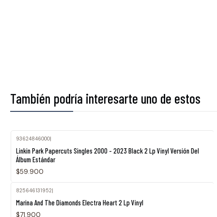
También podría interesarte uno de estos
93624846000
|
Linkin Park Papercuts Singles 2000 - 2023 Black 2 Lp Vinyl Versión Del
Álbum Estándar
$59.900
825646131952
|
Marina And The Diamonds Electra Heart 2 Lp Vinyl
$71.900