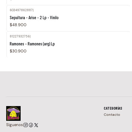
603497862887
|
Sepultura - Arise - 2 Lp - Vinilo
$48.900
81227932756
|
Ramones - Ramones (arg) Lp
$30.900
CATEGORÍAS
Contacto
Síguenos