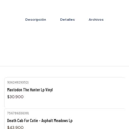
Descripción
Detalles
Archivos
93624929352
|
Mastodon The Hunter Lp Vinyl
$30.900
75678633638
|
Death Cab For Cutie - Asphalt Meadows Lp
$43.900