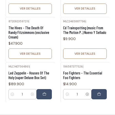
VER DETALLES
VER DETALLES
8720923597211
|
MLC2465887796
|
Agotado
Agotado
The Hives - The Death Of
Cd Trainspotting (music From
Randy Fitzsimmons (exclusive
The Motion P..) Nuevo Y Sellado
Cream)
$9.900
$47.900
VER DETALLES
VER DETALLES
MLC1407564861
|
196587377526
|
Led Zeppelin - Houses Of The
Foo Fighters - The Essential
Holy (super Deluxe Box Set)
Foo Fighters
$189.900
$14.900
Cantidad
Cantidad