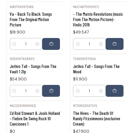
600753997390
|
MLC1407555957
|
Va - Back To Black: Songs
- The Matrix Revolutions (music
From The Original Motion
From The Motion Picture)-
Picture
Vinilo 2019
$18.900
$49.547
Cantidad
Cantidad
5054197638831
|
724358157024
|
Jethro Tull - Songs From The
Jethro Tull - Songs From The
Vault 1 2lp
Wood
$54.900
$11.900
Cantidad
Cantidad
MLC2391889962
|
8720923597211
|
Agotado
Agotado
Cd Rod Stewart & Jools Holland
The Hives - The Death Of
- Fiebre De Swing Rock 10
Randy Fitzsimmons (exclusive
Canciones 1
Cream)
$0
$47.900