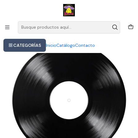
Este es el texto del slide
Leer más
Inicio
Va - Back To Black: Songs From The Original Motion Picture
CATEGORÍAS
Inicio
Catálogo
Contacto