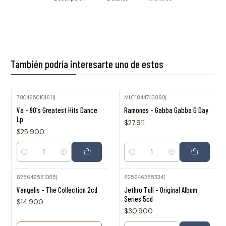
También podría interesarte uno de estos
7804650101611
|
MLC1844743890
|
Va - 90's Greatest Hits Dance
Ramones - Gabba Gabba G Day
Lp
$27.911
$25.900
Cantidad
Cantidad
825646581085
|
825646285334
|
Agotado
Vangelis - The Collection 2cd
Jethro Tull - Original Album
Series 5cd
$14.900
$30.900