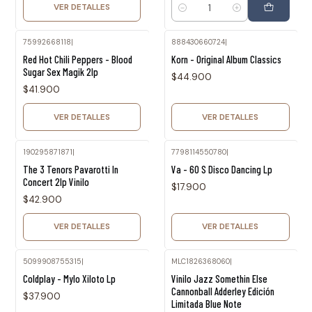
VER DETALLES
Cantidad
75992668118
|
888430660724
|
Agotado
Agotado
Red Hot Chili Peppers - Blood
Korn - Original Album Classics
Sugar Sex Magik 2lp
$44.900
$41.900
VER DETALLES
VER DETALLES
190295871871
|
7798114550780
|
Agotado
Agotado
The 3 Tenors Pavarotti In
Va - 60 S Disco Dancing Lp
Concert 2lp Vinilo
$17.900
$42.900
VER DETALLES
VER DETALLES
5099908755315
|
MLC1826368060
|
Coldplay - Mylo Xiloto Lp
Vinilo Jazz Somethin Else
Cannonball Adderley Edición
$37.900
Limitada Blue Note