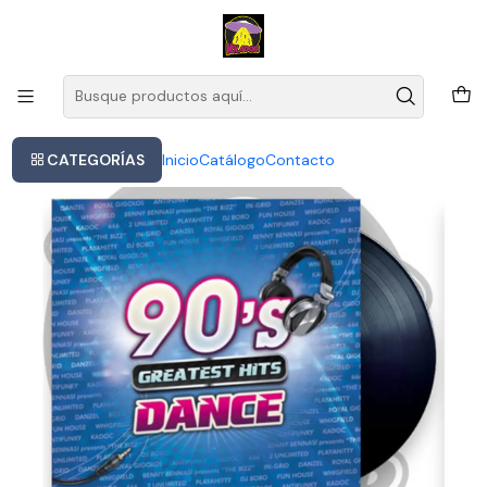
Este es el texto del slide
Leer más
Inicio
Va - 90's Greatest Hits Dance Lp
CATEGORÍAS
Inicio
Catálogo
Contacto