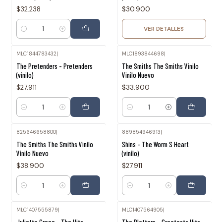
$32.238
$30.900
VER DETALLES
Cantidad
MLC1844783432
|
MLC1893844698
|
The Pretenders - Pretenders
The Smiths The Smiths Vinilo
(vinilo)
Vinilo Nuevo
$27.911
$33.900
Cantidad
Cantidad
825646658800
|
889854946913
|
The Smiths The Smiths Vinilo
Shins - The Worm S Heart
Vinilo Nuevo
(vinilo)
$38.900
$27.911
Cantidad
Cantidad
MLC1407555879
|
MLC1407564905
|
Agotado