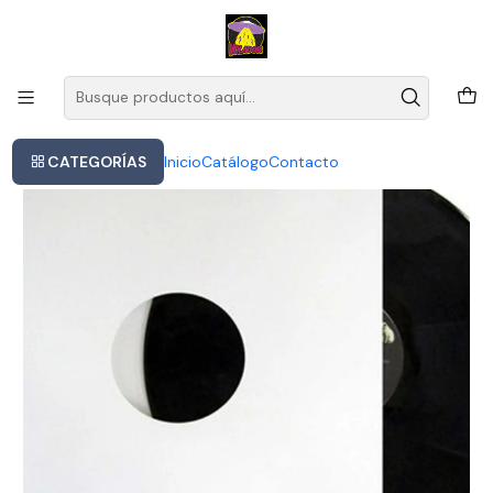
Este es el texto del slide
Leer más
Inicio
Travis - The Invisible Band (vinilo)
CATEGORÍAS
Inicio
Catálogo
Contacto