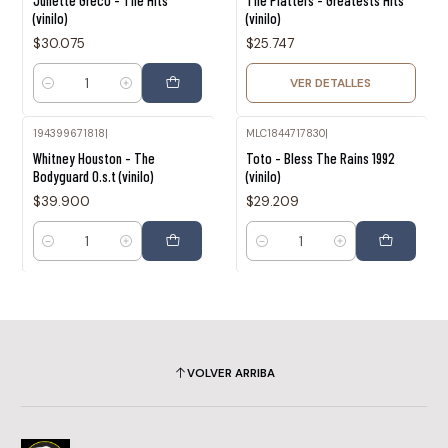
Juliette Greco - The Hits
The Platters - Greatests Hits
(vinilo)
(vinilo)
$30.075
$25.747
VER DETALLES
Cantidad
194399671818
|
MLC1844717830
|
Whitney Houston - The
Toto - Bless The Rains 1992
Bodyguard O.s.t (vinilo)
(vinilo)
$39.900
$29.209
Cantidad
Cantidad
VOLVER ARRIBA