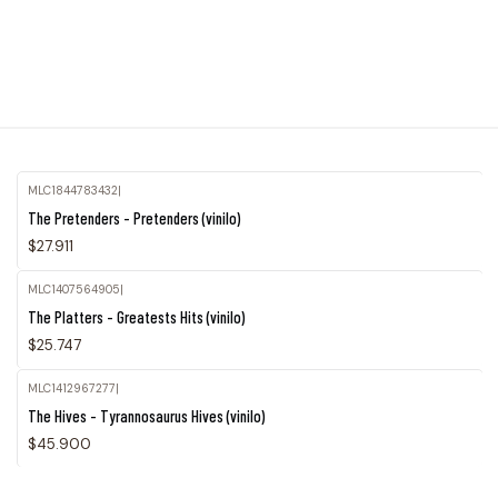
MLC1844783432
|
The Pretenders - Pretenders (vinilo)
$27.911
MLC1407564905
|
Agotado
The Platters - Greatests Hits (vinilo)
$25.747
MLC1412967277
|
Agotado
The Hives - Tyrannosaurus Hives (vinilo)
$45.900