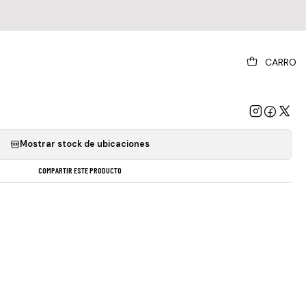
|
CARRO
- Transmissions 1964 - 1968 (vinilo)
GREGAR AL CARRO
COMPRAR AHORA
Mostrar stock de ubicaciones
COMPARTIR ESTE PRODUCTO