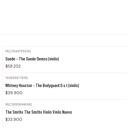
MLC1844795816
|
Agotado
Suede - The Suede Demos (vinilo)
$58.202
194399671818
|
Whitney Houston - The Bodyguard O.s.t (vinilo)
$39.900
MLC1893844698
|
The Smiths The Smiths Vinilo Vinilo Nuevo
$33.900