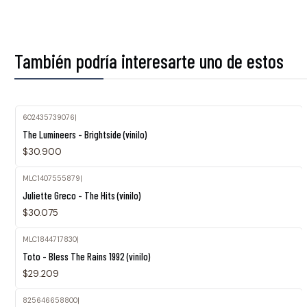
También podría interesarte uno de estos
602435739076
|
Agotado
The Lumineers - Brightside (vinilo)
$30.900
MLC1407555879
|
Juliette Greco - The Hits (vinilo)
$30.075
MLC1844717830
|
Toto - Bless The Rains 1992 (vinilo)
$29.209
825646658800
|